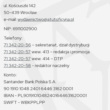
ul. Kościuszki 142
50-439 Wrocław
e-mail:
wydawnictwo@atutoficyna.pl
NIP: 6911002900
Telefony:
71 342-20-56
– sekretariat, dział dystrybucji
71 342-20-57
wew. 413 – redakcja i promocja
71 342-20-57
wew. 414 – DTP
71 342-20-58
- redaktor naczelny
Konto:
Santander Bank Polska S.A.
90 1910 1048 2401 6446 3162 0001
IBAN - PL90191010482401644631620001
SWIFT - WBKPPLPP