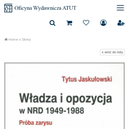
Home
«
Sklep
« wróć do listy