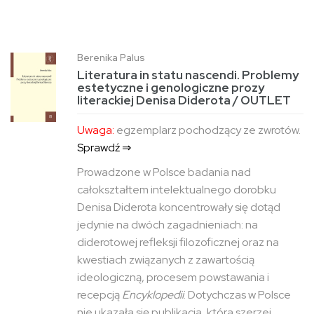
Berenika Palus
Literatura in statu nascendi. Problemy
estetyczne i genologiczne prozy
literackiej Denisa Diderota / OUTLET
Uwaga:
egzemplarz pochodzący ze zwrotów.
Sprawdź ⇒
Prowadzone w Polsce badania nad
całokształtem intelektualnego dorobku
Denisa Diderota koncentrowały się dotąd
jedynie na dwóch zagadnieniach: na
diderotowej refleksji filozoficznej oraz na
kwestiach związanych z zawartością
ideologiczną, procesem powstawania i
recepcją
Encyklopedii
. Dotychczas w Polsce
nie ukazała się publikacja, która szerzej