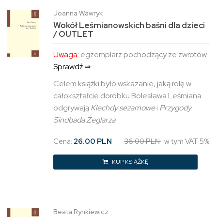
Joanna Wawryk
Wokół Leśmianowskich baśni dla dzieci
/ OUTLET
Uwaga:
egzemplarz pochodzący ze zwrotów.
Sprawdź ⇒
Celem książki było wskazanie, jaką rolę w
całokształcie dorobku Bolesława Leśmiana
odgrywają
Klechdy sezamowe
i
Przygody
Sindbada Żeglarza
.
Cena:
26.00 PLN
36.00 PLN
w tym VAT 5%
KUP KSIĄŻKĘ
Beata Rynkiewicz