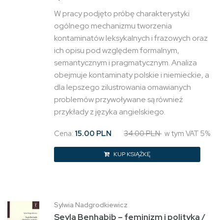
W pracy podjęto próbę charakterystyki
ogólnego mechanizmu tworzenia
kontaminatów leksykalnych i frazowych oraz
ich opisu pod względem formalnym,
semantycznym i pragmatycznym. Analiza
obejmuje kontaminaty polskie i niemieckie, a
dla lepszego zilustrowania omawianych
problemów przywoływane są również
przykłady z języka angielskiego.
Cena:
15.00 PLN
34.00 PLN
w tym VAT 5%
KUP KSIĄŻKĘ
Sylwia Nadgrodkiewicz
Seyla Benhabib – feminizm i polityka /