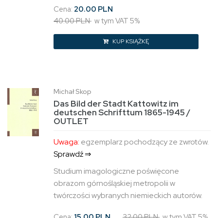
Cena:
20.00 PLN
40.00 PLN
w tym VAT 5%
KUP KSIĄŻKĘ
Michał Skop
Das Bild der Stadt Kattowitz im
deutschen Schrifttum 1865-1945 /
OUTLET
Uwaga:
egzemplarz pochodzący ze zwrotów.
Sprawdź ⇒
Studium imagologiczne poświęcone
obrazom górnośląskiej metropolii w
twórczości wybranych niemieckich autorów.
Cena:
15.00 PLN
32.00 PLN
w tym VAT 5%