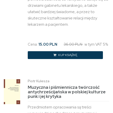
drzwiami gabinetu lekarskiego, a także
ułatwić bardziej świadome, a przez to
skuteczne kształtowanie relacji między
lekarzem a pacjentem.
Cena:
15.00 PLN
36.00 PLN
w tym VAT 5%
KUP KSIĄŻKĘ
Piotr Kulesza
Muzyczna i piśmiennicza twórczość
antychrześcijańska w polskiej kulturze
punk i jej krytyka
Przedmiotem opracowania są treści