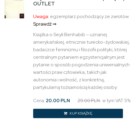
OUTLET
Uwaga:
egzemplarz pochodzący ze zwrotów.
Sprawdź ⇒
Książka o Seyli Benhabib – uznanej
amerykańskiej, etnicznie turecko-żydowskiej,
badaczce feminizmu i filozofii polityki, której
centralnym pytaniem egzystencjalnym jest
pytanie o sposób pogodzenia uniwersalnych
wartości praw człowieka, takich jak
autonomia i wolność, z konkretną,
partykularną tożsamością każdej osoby.
Cena:
20.00 PLN
29.00 PLN
w tym VAT 5%
KUP KSIĄŻKĘ