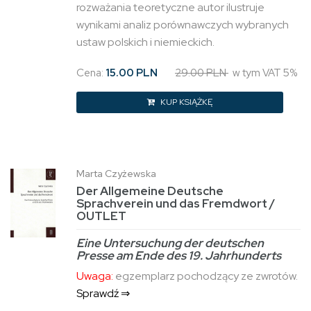
rozważania teoretyczne autor ilustruje
wynikami analiz porównawczych wybranych
ustaw polskich i niemieckich.
Cena:
15.00 PLN
29.00 PLN
w tym VAT 5%
KUP KSIĄŻKĘ
Marta Czyżewska
Der Allgemeine Deutsche
Sprachverein und das Fremdwort /
OUTLET
Eine Untersuchung der deutschen
Presse am Ende des 19. Jahrhunderts
Uwaga:
egzemplarz pochodzący ze zwrotów.
Sprawdź ⇒