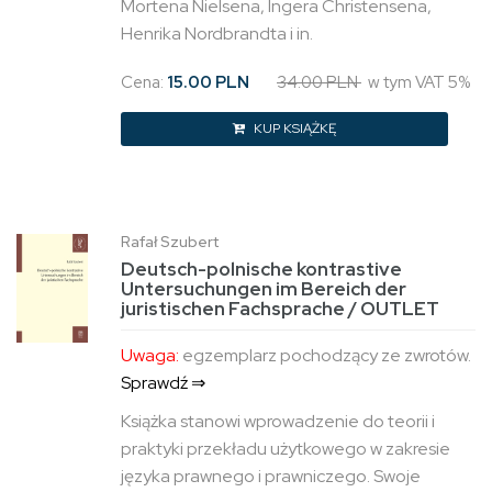
Mortena Nielsena, Ingera Christensena,
Henrika Nordbrandta i in.
Cena:
15.00 PLN
34.00 PLN
w tym VAT 5%
KUP KSIĄŻKĘ
Rafał Szubert
Deutsch-polnische kontrastive
Untersuchungen im Bereich der
juristischen Fachsprache / OUTLET
Uwaga:
egzemplarz pochodzący ze zwrotów.
Sprawdź ⇒
Książka stanowi wprowadzenie do teorii i
praktyki przekładu użytkowego w zakresie
języka prawnego i prawniczego. Swoje