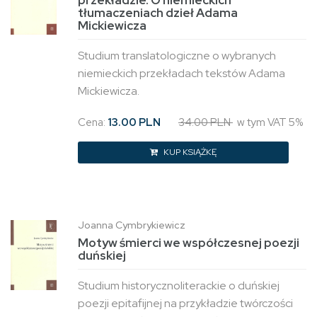
przekładzie. O niemieckich
tłumaczeniach dzieł Adama
Mickiewicza
Studium translatologiczne o wybranych
niemieckich przekładach tekstów Adama
Mickiewicza.
Cena:
13.00 PLN
34.00 PLN
w tym VAT 5%
KUP KSIĄŻKĘ
Joanna Cymbrykiewicz
Motyw śmierci we współczesnej poezji
duńskiej
Studium historycznoliterackie o duńskiej
poezji epitafijnej na przykładzie twórczości