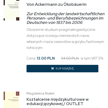
Von Ackermann zu Ökobäuerin
Zur Entwicklung der landwirtschaftlichen
Personen- und Berufsbezeichnungen im
Deutschen von 1837 bis 2006
Obszerne studium pragmalingwistyczne
dotyczące rozwoju niemieckich nazw
własnych i nazw zawodów w języku fachowym
rolniczym.
Cena:
13.00 PLN
34.00 PLN
w tym VAT 5%
KUP KSIĄŻKĘ
Magdalena Białek
Kształcenie międzykulturowe w
edukacji językowej / OUTLET