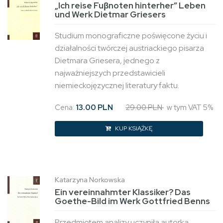
„Ich reise Fuβnoten hinterher” Leben
und Werk Dietmar Griesers
Studium monograficzne poświęcone życiu i
działalności twórczej austriackiego pisarza
Dietmara Griesera, jednego z
najważniejszych przedstawicieli
niemieckojęzycznej literatury faktu.
Cena:
13.00 PLN
29.00 PLN
w tym VAT 5%
KUP KSIĄŻKĘ
Katarzyna Norkowska
Ein vereinnahmter Klassiker? Das
Goethe-Bild im Werk Gottfried Benns
Przedmiotem analizy uczyniła autorka