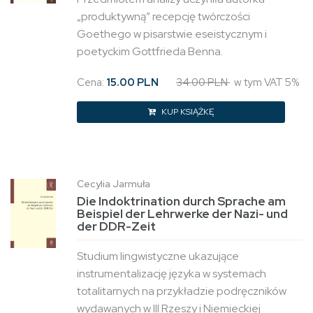
„produktywną” recepcję twórczości
Goethego w pisarstwie eseistycznym i
poetyckim Gottfrieda Benna.
Cena:
15.00 PLN
34.00 PLN
w tym VAT 5%
KUP KSIĄŻKĘ
Cecylia Jarmuła
Die Indoktrination durch Sprache am
Beispiel der Lehrwerke der Nazi- und
der DDR-Zeit
Studium lingwistyczne ukazujące
instrumentalizację języka w systemach
totalitarnych na przykładzie podręczników
wydawanych w III Rzeszy i Niemieckiej