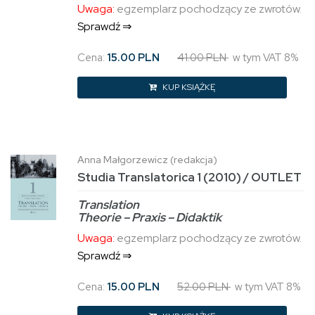
Uwaga:
egzemplarz pochodzący ze zwrotów.
Sprawdź ⇒
Cena:
15.00 PLN
41.00 PLN
w tym VAT 8%
KUP KSIĄŻKĘ
Anna Małgorzewicz (redakcja)
Studia Translatorica 1 (2010) / OUTLET
Translation
Theorie – Praxis – Didaktik
Uwaga:
egzemplarz pochodzący ze zwrotów.
Sprawdź ⇒
Cena:
15.00 PLN
52.00 PLN
w tym VAT 8%