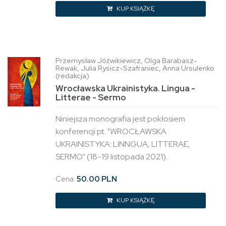
KUP KSIĄŻKĘ
Przemysław Jóźwikiewicz, Olga Barabasz-
Rewak, Julia Rysicz-Szafraniec, Anna Ursulenko
(redakcja)
Wrocławska Ukrainistyka. Lingua -
Litterae - Sermo
Niniejsza monografia jest pokłosiem
konferencji pt. "WROCŁAWSKA
UKRAINISTYKA: LINNGUA, LITTERAE,
SERMO" (18-19 listopada 2021).
Cena:
50.00 PLN
KUP KSIĄŻKĘ