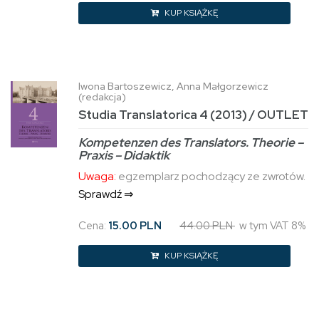
KUP KSIĄŻKĘ
Iwona Bartoszewicz, Anna Małgorzewicz
(redakcja)
Studia Translatorica 4 (2013) / OUTLET
Kompetenzen des Translators. Theorie –
Praxis – Didaktik
Uwaga:
egzemplarz pochodzący ze zwrotów.
Sprawdź ⇒
Cena:
15.00 PLN
44.00 PLN
w tym VAT 8%
KUP KSIĄŻKĘ