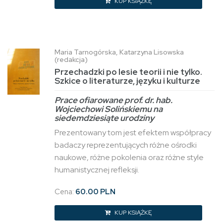
KUP KSIĄŻKĘ
Maria Tarnogórska, Katarzyna Lisowska
(redakcja)
Przechadzki po lesie teorii i nie tylko.
Szkice o literaturze, języku i kulturze
Prace ofiarowane prof. dr. hab.
Wojciechowi Solińskiemu na
siedemdziesiąte urodziny
Prezentowany tom jest efektem współpracy
badaczy reprezentujących różne ośrodki
naukowe, różne pokolenia oraz różne style
humanistycznej refleksji.
Cena:
60.00 PLN
KUP KSIĄŻKĘ