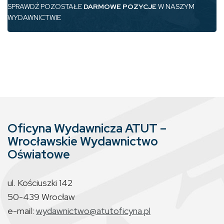
SPRAWDŹ POZOSTAŁE
DARMOWE POZYCJE
W NASZYM
WYDAWNICTWIE
Oficyna Wydawnicza ATUT –
Wrocławskie Wydawnictwo
Oświatowe
ul. Kościuszki 142
50-439 Wrocław
e-mail:
wydawnictwo@atutoficyna.pl