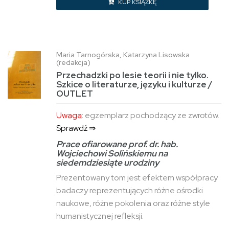
KUP KSIĄŻKĘ
Maria Tarnogórska, Katarzyna Lisowska
(redakcja)
Przechadzki po lesie teorii i nie tylko.
Szkice o literaturze, języku i kulturze /
OUTLET
Uwaga:
egzemplarz pochodzący ze zwrotów.
Sprawdź ⇒
Prace ofiarowane prof. dr. hab.
Wojciechowi Solińskiemu na
siedemdziesiąte urodziny
Prezentowany tom jest efektem współpracy
badaczy reprezentujących różne ośrodki
naukowe, różne pokolenia oraz różne style
humanistycznej refleksji.