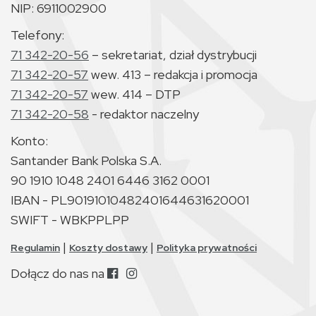
NIP: 6911002900
Telefony:
71 342-20-56
– sekretariat, dział dystrybucji
71 342-20-57
wew. 413 – redakcja i promocja
71 342-20-57
wew. 414 – DTP
71 342-20-58
- redaktor naczelny
Konto:
Santander Bank Polska S.A.
90 1910 1048 2401 6446 3162 0001
IBAN - PL90191010482401644631620001
SWIFT - WBKPPLPP
|
|
Regulamin
Koszty dostawy
Polityka prywatności
Dołącz do nas na