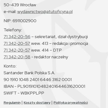
50-439 Wrocław
e-mail:
wydawnictwo@atutoficyna.pl
NIP: 6911002900
Telefony:
71 342-20-56
– sekretariat, dział dystrybucji
71 342-20-57
wew. 413 – redakcja i promocja
71 342-20-57
wew. 414 – DTP
71 342-20-58
- redaktor naczelny
Konto:
Santander Bank Polska S.A.
90 1910 1048 2401 6446 3162 0001
IBAN - PL90191010482401644631620001
SWIFT - WBKPPLPP
|
|
Regulamin
Koszty dostawy
Polityka prywatności