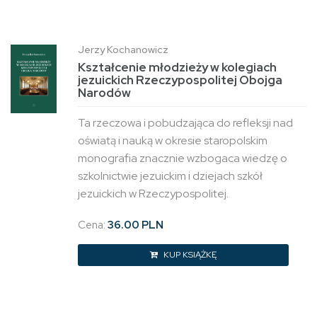
Jerzy Kochanowicz
Kształcenie młodzieży w kolegiach
jezuickich Rzeczypospolitej Obojga
Narodów
Ta rzeczowa i pobudzająca do refleksji nad
oświatą i nauką w okresie staropolskim
monografia znacznie wzbogaca wiedzę o
szkolnictwie jezuickim i dziejach szkół
jezuickich w Rzeczypospolitej.
Cena:
36.00 PLN
KUP KSIĄŻKĘ