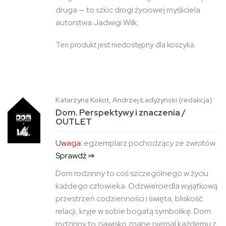
druga — to szkic drogi życiowej myśliciela
autorstwa Jadwigi Wilk.
Ten produkt jest niedostępny dla koszyka.
Katarzyna Kokot, Andrzej Ładyżyński (redakcja)
Dom. Perspektywy i znaczenia /
OUTLET
Uwaga:
egzemplarz pochodzący ze zwrotów.
Sprawdź ⇒
Dom rodzinny to coś szczególnego w życiu
każdego człowieka. Odzwierciedla wyjątkową
przestrzeń codzienności i święta, bliskość
relacji, kryje w sobie bogatą symbolikę. Dom
rodzinny to zjawisko znane niemal każdemu z