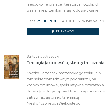
niespokojne granice literatury i filozofii, ich
wzajemne przenikanie się i oddziaływanie.
Cena:
25.00 PLN
40.00 PLN
w tym VAT 5%
KUP KSIĄŻKĘ
Bartosz Jastrzębski
Teologia jako pieśń tęsknoty i milczenia
Książka Bartosza Jastrzębskiego traktuje o
tym sekretnym i dziwnym pograniczu, na
którym rozumowe, spekulatywne rozważania
dotyczące Boga i spraw Boskich są zmuszone
zatrzymać się przed tajemnicą
Nieskończonego i Wiekuistego.