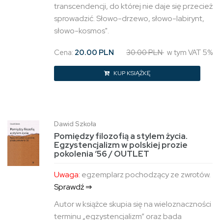
transcendencji, do której nie daje się przecież
sprowadzić. Słowo-drzewo, słowo-labirynt,
słowo-kosmos".
Cena:
20.00 PLN
30.00 PLN
w tym VAT 5%
KUP KSIĄŻKĘ
Dawid Szkoła
Pomiędzy filozofią a stylem życia.
Egzystencjalizm w polskiej prozie
pokolenia ‘56 / OUTLET
Uwaga:
egzemplarz pochodzący ze zwrotów.
Sprawdź ⇒
Autor w książce skupia się na wieloznaczności
terminu „egzystencjalizm” oraz bada