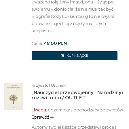
uważano rolę żony i matki, ona – żyjąc po
swojemu – dowiodła, że nie musi tak być.
Biografia Róży Luksemburg to niezwykła
opowieść o jednej z najsłynniejszych
socjalistek.
Cena:
48.00 PLN
KUP KSIĄŻKĘ
Krzysztof Uściński
„Nauczyciel przedwojenny”. Narodziny i
rozkwit mitu / OUTLET
Uwaga:
egzemplarz pochodzący ze zwrotów.
Sprawdź ⇒
Autor w swojej książce przedstawił proces