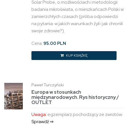
Solar Probe, o możliwościach i metodologii
badania mikroświata, o mieszkańcach Polski w
zamierzchłych czasach (próba odpowiedzi
na pytania: w jakich warunkach żyli i jak chronili
swoje zdrowie?).
Cena:
95.00 PLN
KUP KSIĄŻKĘ
Paweł Turczyński
Europa w stosunkach
międzynarodowych. Rys historyczny /
OUTLET
Uwaga:
egzemplarz pochodzący ze zwrotów.
Sprawdź ⇒