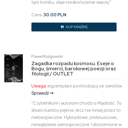
tym tomiku, daje nieskończenie więcej."
Cena:
30.00 PLN
KUP KSIĄŻKĘ
Paweł Kuligowski
Zagadka rozpadu kosmosu. Eseje o
Bogu, śmierci, barokowej poezji oraz
filologii / OUTLET
Uwaga:
egzemplarz pochodzący ze zwrotów.
Sprawdź ⇒
"Czytelnikom i autorom chodzi o Mądrość. To
słowo bardzo piękne, lecz nie mniej przez to
niebezpieczne. Hybrydowe, proteuszowe,
niewątpliwie samosprzeczne. Ukorzenione w