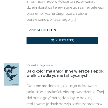
informacyjnego w Polsce przez pryzmat
dziennikarstwa telewizyjnego i samej telewizji
oraz empiryczna diagnoza zjawiska
paralelizmu politycznego […]
Cena:
60.00 PLN
KUP KSIĄŻKĘ
Paweł Kuligowski
Jaki kolor ma anioł i inne wiersze z epoki
wielkich odkryć metafizycznych
"Jestem modernistą, dlatego odczuwam
pokusę wielorakości i niedopowiedzenia. Esej
dał mi niegdyś narzędzia, by tę pokusę
realizować, jednak poezja, którą zebrałem w