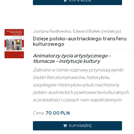
KUP e-BOOK
Justyna Radłowska, Edward Białek (redakcja)
Dzieje polsko-austriackiego transferu
kulturowego
Animatorzy życia artystycznego -
tłumacze - instytucje kultury
Zebrane w tomie rozprawy przynoszą wyniki
badań literaturoznawców, historyków,
socjologów i historyków sztuki nad historią
polsko-austriackich powinowactw kulturalnych
w przeszłości i czasach nam współczesnych.
Cena:
70.00 PLN
KUP KSIĄŻKĘ