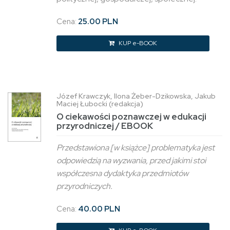
Cena:
25.00 PLN
KUP e-BOOK
Józef Krawczyk, Ilona Żeber-Dzikowska, Jakub
Maciej Łubocki (redakcja)
O ciekawości poznawczej w edukacji
przyrodniczej / EBOOK
Przedstawiona [w książce] problematyka jest
odpowiedzią na wyzwania, przed jakimi stoi
współczesna dydaktyka przedmiotów
przyrodniczych.
Cena:
40.00 PLN