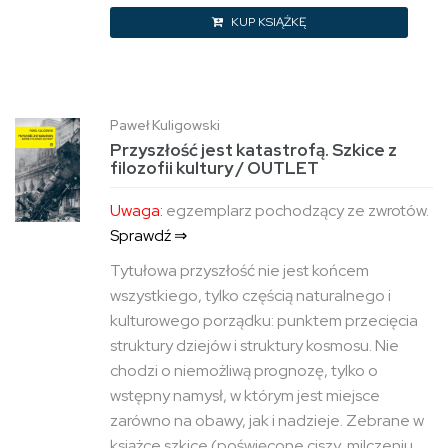
KUP KSIĄŻKĘ
Paweł Kuligowski
Przyszłość jest katastrofą. Szkice z
filozofii kultury / OUTLET
Uwaga:
egzemplarz pochodzący ze zwrotów.
Sprawdź ⇒
Tytułowa przyszłość nie jest końcem
wszystkiego, tylko częścią naturalnego i
kulturowego porządku: punktem przecięcia
struktury dziejów i struktury kosmosu. Nie
chodzi o niemożliwą prognozę, tylko o
wstępny namysł, w którym jest miejsce
zarówno na obawy, jak i nadzieje. Zebrane w
książce szkice (poświęcone ciszy, milczeniu,