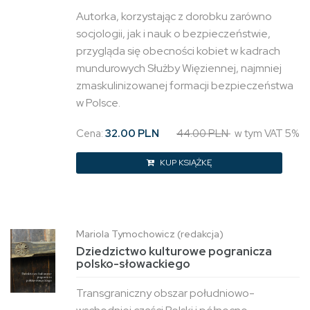
Autorka, korzystając z dorobku zarówno
socjologii, jak i nauk o bezpieczeństwie,
przygląda się obecności kobiet w kadrach
mundurowych Służby Więziennej, najmniej
zmaskulinizowanej formacji bezpieczeństwa
w Polsce.
Cena:
32.00 PLN
44.00 PLN
w tym VAT 5%
KUP KSIĄŻKĘ
Mariola Tymochowicz (redakcja)
Dziedzictwo kulturowe pogranicza
polsko-słowackiego
Transgraniczny obszar południowo-