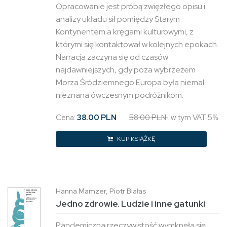
Opracowanie jest próbą zwięzłego opisu i
analizy układu sił pomiędzy Starym
Kontynentem a kręgami kulturowymi, z
którymi się kontaktował w kolejnych epokach.
Narracja zaczyna się od czasów
najdawniejszych, gdy poza wybrzeżem
Morza Śródziemnego Europa była niemal
nieznana ówczesnym podróżnikom.
Cena:
38.00 PLN
58.00 PLN
w tym VAT 5%
KUP KSIĄŻKĘ
Hanna Mamzer, Piotr Białas
Jedno zdrowie. Ludzie i inne gatunki
Pandemiczna rzeczywistość wymknęła się