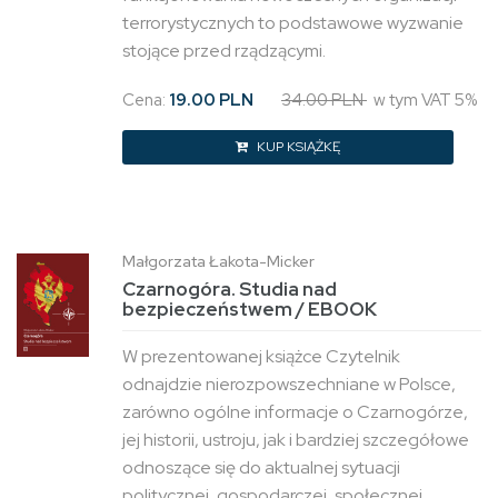
terrorystycznych to podstawowe wyzwanie
stojące przed rządzącymi.
Cena:
19.00 PLN
34.00 PLN
w tym VAT 5%
KUP KSIĄŻKĘ
Małgorzata Łakota-Micker
Czarnogóra. Studia nad
bezpieczeństwem / EBOOK
W prezentowanej książce Czytelnik
odnajdzie nierozpowszechniane w Polsce,
zarówno ogólne informacje o Czarnogórze,
jej historii, ustroju, jak i bardziej szczegółowe
odnoszące się do aktualnej sytuacji
politycznej, gospodarczej, społecznej.