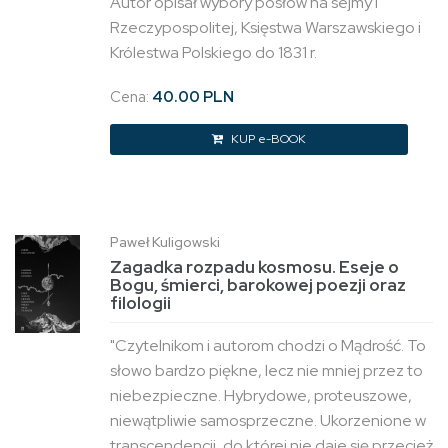
Autor opisał wybory posłów na sejmy I
Rzeczypospolitej, Księstwa Warszawskiego i
Królestwa Polskiego do 1831 r.
Cena:
40.00 PLN
KUP e-BOOK
Paweł Kuligowski
Zagadka rozpadu kosmosu. Eseje o
Bogu, śmierci, barokowej poezji oraz
filologii
"Czytelnikom i autorom chodzi o Mądrość. To
słowo bardzo piękne, lecz nie mniej przez to
niebezpieczne. Hybrydowe, proteuszowe,
niewątpliwie samosprzeczne. Ukorzenione w
transcendencji, do której nie daje się przecież