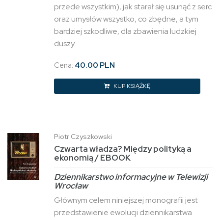
przede wszystkim), jak starał się usunąć z serc
oraz umysłów wszystko, co zbędne, a tym
bardziej szkodliwe, dla zbawienia ludzkiej
duszy.
Cena:
40.00 PLN
KUP KSIĄŻKĘ
Piotr Czyszkowski
Czwarta władza? Między polityką a
ekonomią / EBOOK
Dziennikarstwo informacyjne w Telewizji
Wrocław
Głównym celem niniejszej monografii jest
przedstawienie ewolucji dziennikarstwa