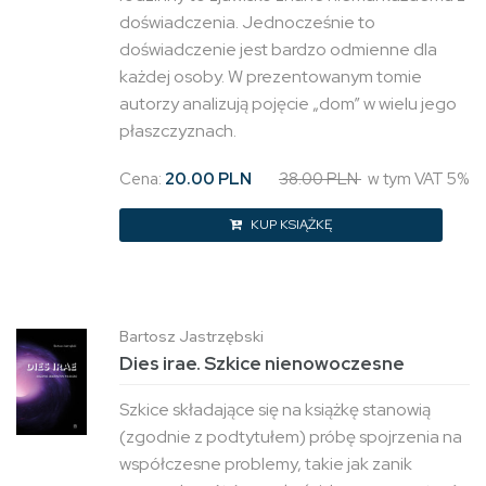
doświadczenia. Jednocześnie to
doświadczenie jest bardzo odmienne dla
każdej osoby. W prezentowanym tomie
autorzy analizują pojęcie „dom” w wielu jego
płaszczyznach.
Cena:
20.00 PLN
38.00 PLN
w tym VAT 5%
KUP KSIĄŻKĘ
Bartosz Jastrzębski
Dies irae. Szkice nienowoczesne
Szkice składające się na książkę stanowią
(zgodnie z podtytułem) próbę spojrzenia na
współczesne problemy, takie jak zanik