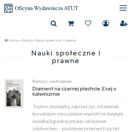
Home
«
Sklep
«
Nauki społeczne i prawne
Nauki społeczne i
prawne
Bartosz Jastrzębski
Diament na czarnej płachcie. Esej o
kalwinizmie
Trudno chociażby zaprzeczyć, iż kalwiński
ikono­klazm rzeczywiście wymiótł ze świątyni
wszelką figuralną sztukę i obrazowe
zdobnictwo – podobnie przecież (czy też