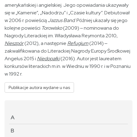
amerykańskiej i angielskiej. Jego opowiadania ukazywały
się w „Kamenie”, „Nadodrzu” i „Czasie kultury”. Debiutował
w 2006 r. powieścią
Jazzus Band
. Później ukazały się jego
kolejne powieści
Torowisko
(2009) ‒ nominowana do
Nagrody Literackiej im. Władysława Reymonta 2010,
Nieszpór
(2012), a następnie
Refugium
(2014) ‒
zakwalifikowana do Literackiej Nagrody Europy Środkowej
Angelus 2015 i
Niedopałki
(2016). Autor jest laureatem
konkursów literackich m.in. w Wiedniu w 1990 r. i w Poznaniu
w 1992 r.
Publikacje autora wydane u nas
A
B