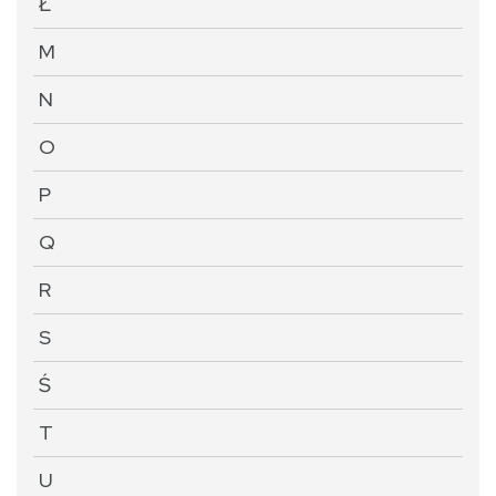
Ł
M
N
O
P
Q
R
S
Ś
T
U