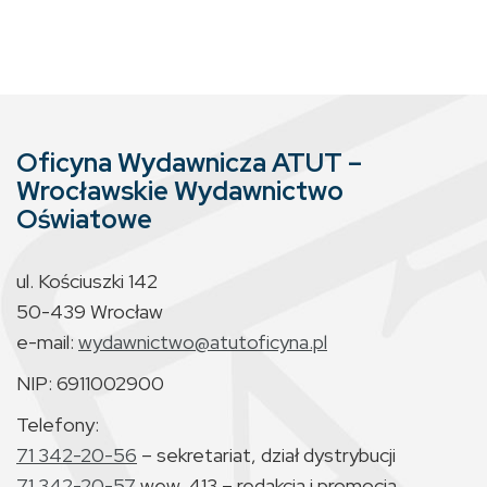
Oficyna Wydawnicza ATUT –
Wrocławskie Wydawnictwo
Oświatowe
ul. Kościuszki 142
50-439 Wrocław
e-mail:
wydawnictwo@atutoficyna.pl
NIP: 6911002900
Telefony:
71 342-20-56
– sekretariat, dział dystrybucji
71 342-20-57
wew. 413 – redakcja i promocja