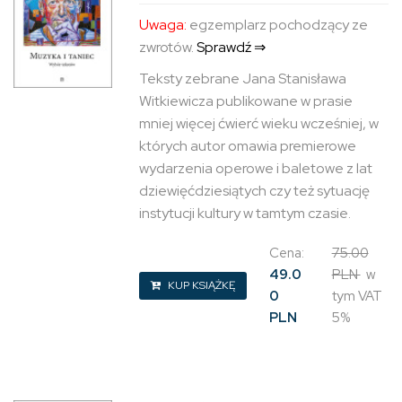
Uwaga:
egzemplarz pochodzący ze
zwrotów.
Sprawdź ⇒
Teksty zebrane Jana Stanisława
Witkiewicza publikowane w prasie
mniej więcej ćwierć wieku wcześniej, w
których autor omawia premierowe
wydarzenia operowe i baletowe z lat
dziewięćdziesiątych czy też sytuację
instytucji kultury w tamtym czasie.
Cena:
75.00
49.0
PLN
w
KUP KSIĄŻKĘ
0
tym VAT
PLN
5%