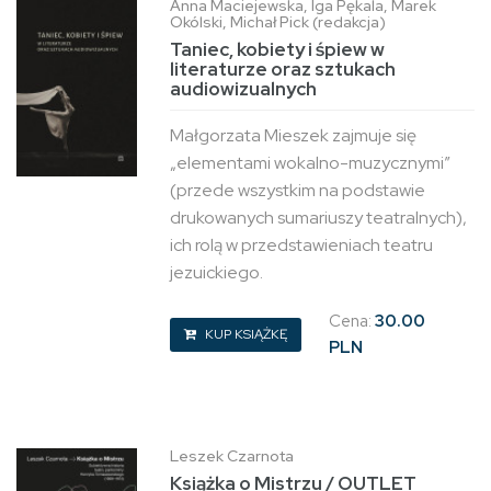
Anna Maciejewska, Iga Pękala, Marek
Okólski, Michał Pick (redakcja)
Taniec, kobiety i śpiew w
literaturze oraz sztukach
audiowizualnych
Małgorzata Mieszek zajmuje się
„elementami wokalno-muzycznymi”
(przede wszystkim na podstawie
drukowanych sumariuszy teatralnych),
ich rolą w przedstawieniach teatru
jezuickiego.
Cena:
30.00
KUP KSIĄŻKĘ
PLN
Leszek Czarnota
Książka o Mistrzu / OUTLET