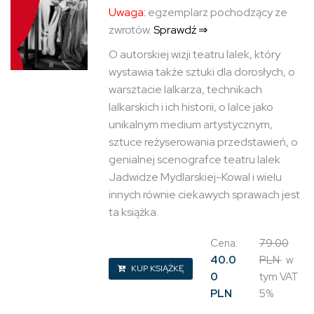
Uwaga:
egzemplarz pochodzący ze
zwrotów.
Sprawdź ⇒
O autorskiej wizji teatru lalek, który
wystawia także sztuki dla dorosłych, o
warsztacie lalkarza, technikach
lalkarskich i ich historii, o lalce jako
unikalnym medium artystycznym,
sztuce reżyserowania przedstawień, o
genialnej scenografce teatru lalek
Jadwidze Mydlarskiej-Kowal i wielu
innych równie ciekawych sprawach jest
ta książka.
Cena:
79.00
40.0
PLN
w
KUP KSIĄŻKĘ
0
tym VAT
PLN
5%