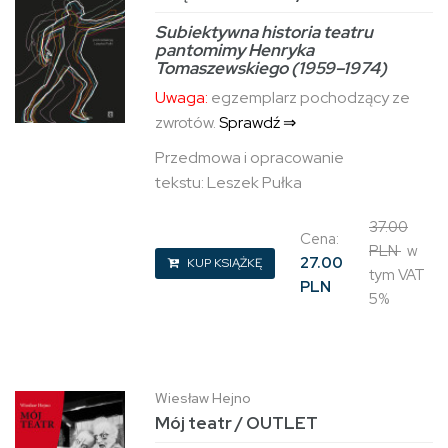
Subiektywna historia teatru
pantomimy Henryka
Tomaszewskiego (1959–1974)
Uwaga:
egzemplarz pochodzący ze
zwrotów.
Sprawdź ⇒
Przedmowa i opracowanie
tekstu: Leszek Pułka
37.00
Cena:
PLN
w
27.00
KUP KSIĄŻKĘ
tym VAT
PLN
5%
Wiesław Hejno
Mój teatr / OUTLET