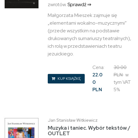
zwrotów.
Sprawdź ⇒
Małgorzata Mieszek zajmuje się
„elementami wokalno-muzycznymi”
(przede wszystkim na podstawie
drukowanych sumariuszy teatralnych),
ich rolą w przedstawieniach teatru
jezuickiego.
Cena:
30.00
22.0
PLN
w
KUP KSIĄŻKĘ
0
tym VAT
PLN
5%
Jan Stanisław Witkiewicz
Muzyka i taniec. Wybór tekstów /
OUTLET