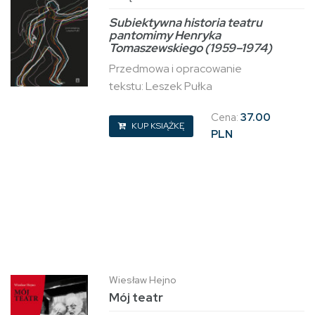
Subiektywna historia teatru
pantomimy Henryka
Tomaszewskiego (1959–1974)
Przedmowa i opracowanie
tekstu: Leszek Pułka
Cena:
37.00
KUP KSIĄŻKĘ
PLN
Wiesław Hejno
Mój teatr