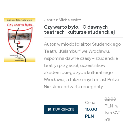
Janusz Michalewicz
Czy warto było... O dawnych
teatrach i kulturze studenckiej
Autor, w młodości aktor Studenckiego
Teatru „Kalambur” we Wrocławiu,
wspomina dawne czasy – studenckie
teatry i przyjaciół, uczestników
akademickiego życia kulturalnego
Wrocławia, a także innych miast Polski.
Nie stroni od żartu i anegdoty.
32.00
Cena:
PLN
w
10.00
KUP KSIĄŻKĘ
tym VAT
PLN
5%