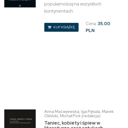
popularnością na wszystkich
kontynentach.
Cena:
35.00
KUP KSIĄŻKĘ
PLN
Anna Maciejewska, Iga Pękala, Marek
Okólski, Michał Pick (redakcja)
Taniec, kobiety i śpiew w