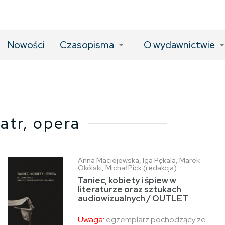
Nowości
Czasopisma
O wydawnictwie
atr, opera
Anna Maciejewska, Iga Pękala, Marek
Okólski, Michał Pick (redakcja)
Taniec, kobiety i śpiew w
literaturze oraz sztukach
audiowizualnych / OUTLET
Uwaga:
egzemplarz pochodzący ze