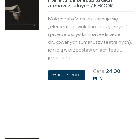
literaturze oraz sztukach
audiowizualnych / EBOOK
Małgorzata Mieszek zajmuje się
„elementami wokalno-muzycznymi”
(przede wszystkim na podstawie
drukowanych sumariuszy teatralnych),
ich rolą w przedstawieniach teatru
jezuickiego.
Cena:
24.00
KUP e-BOOK
PLN