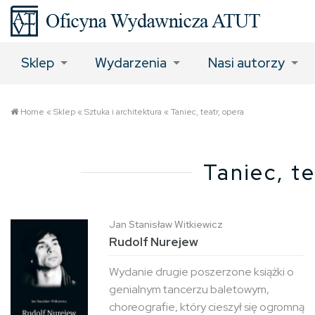
Sklep
Wydarzenia
Nasi autorzy
Home
«
Sklep
«
Sztuka i architektura
«
Taniec, teatr, opera
Taniec, te
Jan Stanisław Witkiewicz
Rudolf Nurejew
Wydanie drugie poszerzone książki o
genialnym tancerzu baletowym,
choreografie, który cieszył się ogromną