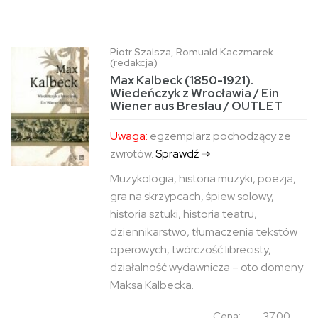
Piotr Szalsza, Romuald Kaczmarek
(redakcja)
Max Kalbeck (1850-1921).
Wiedeńczyk z Wrocławia / Ein
Wiener aus Breslau / OUTLET
Uwaga:
egzemplarz pochodzący ze
zwrotów.
Sprawdź ⇒
Muzykologia, historia muzyki, poezja,
gra na skrzypcach, śpiew solowy,
historia sztuki, historia teatru,
dziennikarstwo, tłumaczenia tekstów
operowych, twórczość librecisty,
działalność wydawnicza – oto domeny
Maksa Kalbecka.
Cena:
37.00