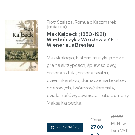
Piotr Szalsza, Romuald Kaczmarek
(redakcja)
Max Kalbeck (1850-1921).
Wiedeńczyk z Wrocławia / Ein
Wiener aus Breslau
Muzykologia, historia muzyki, poezja,
gra na skrzypcach, śpiew solowy,
historia sztuki, historia teatru,
dziennikarstwo, tłumaczenia tekstów
operowych, twórczość librecisty,
działalność wydawnicza – oto domeny
Maksa Kalbecka.
37.00
Cena:
PLN
w
27.00
KUP KSIĄŻKĘ
tym VAT
PLN