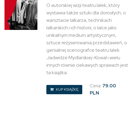
O autorskiej wizji teatru lalek, który
wystawia także sztuki dla dorosłych, o
warsztacie lalkarza, technikach
lalkarskich i ich historii, o lalce jako
unikalnym medium artystycznym,
sztuce reżyserowania przedstawień, o
genialnej scenografce teatru lalek
Jadwidze Mydlarskiej-Kowal i wielu
innych równie ciekawych sprawach jest
ta książka.
Cena:
79.00
KUP KSIĄŻKĘ
PLN