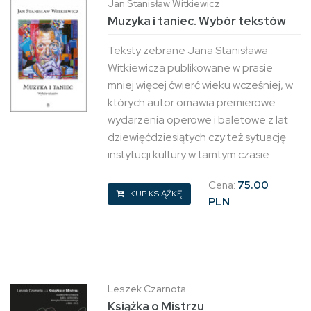
Jan Stanisław Witkiewicz
Muzyka i taniec. Wybór tekstów
Teksty zebrane Jana Stanisława
Witkiewicza publikowane w prasie
mniej więcej ćwierć wieku wcześniej, w
których autor omawia premierowe
wydarzenia operowe i baletowe z lat
dziewięćdziesiątych czy też sytuację
instytucji kultury w tamtym czasie.
Cena:
75.00
KUP KSIĄŻKĘ
PLN
Leszek Czarnota
Książka o Mistrzu