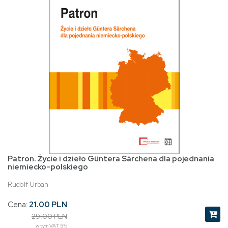
Patron. Życie i dzieło Güntera Särchena dla pojednania
niemiecko-polskiego
Rudolf Urban
Cena:
21.00 PLN
29.00 PLN
w tym VAT 5%