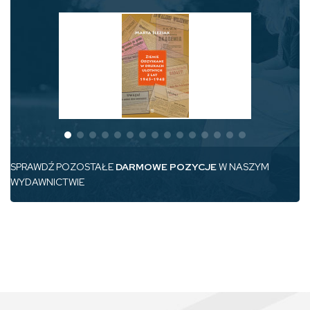
SPRAWDŹ POZOSTAŁE
DARMOWE POZYCJE
W NASZYM
WYDAWNICTWIE