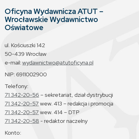
Oficyna Wydawnicza ATUT –
Wrocławskie Wydawnictwo
Oświatowe
ul. Kościuszki 142
50-439 Wrocław
e-mail:
wydawnictwo@atutoficyna.pl
NIP: 6911002900
Telefony:
71 342-20-56
– sekretariat, dział dystrybucji
71 342-20-57
wew. 413 – redakcja i promocja
71 342-20-57
wew. 414 – DTP
71 342-20-58
- redaktor naczelny
Konto: