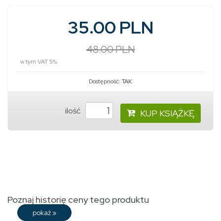
35.00 PLN
48.00 PLN
w tym VAT 5%
Dostępność:
TAK
ilość
KUP KSIĄŻKĘ
Poznaj historię ceny tego produktu
pokaż
»