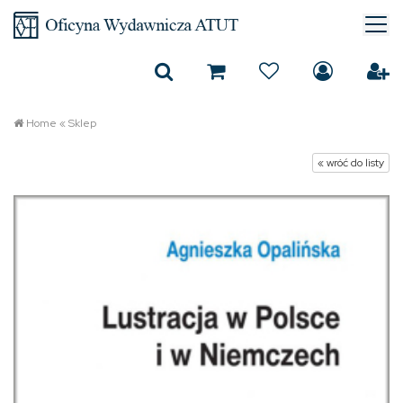
Home
«
Sklep
« wróć do listy