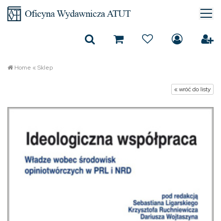
Home
«
Sklep
« wróć do listy