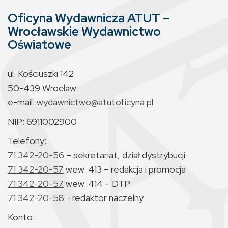
Oficyna Wydawnicza ATUT –
Wrocławskie Wydawnictwo
Oświatowe
ul. Kościuszki 142
50-439 Wrocław
e-mail:
wydawnictwo@atutoficyna.pl
NIP: 6911002900
Telefony:
71 342-20-56
– sekretariat, dział dystrybucji
71 342-20-57
wew. 413 – redakcja i promocja
71 342-20-57
wew. 414 – DTP
71 342-20-58
- redaktor naczelny
Konto: