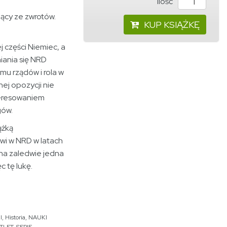
ilość
cy ze zwrotów.
KUP KSIĄŻKĘ
 części Niemiec, a
iania się NRD
mu rządów i rola w
ej opozycji nie
teresowaniem
ogów.
ążką
i w NRD w latach
na zaledwie jedna
c tę lukę.
I
,
Historia
,
NAUKI