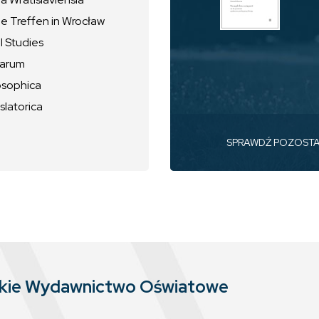
he Treffen in Wrocław
l Studies
uarum
osophica
slatorica
SPRAWDŹ POZOST
skie Wydawnictwo Oświatowe