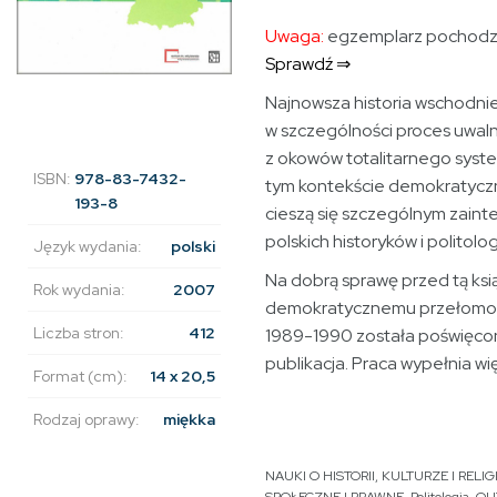
Uwaga:
egzemplarz pochodzą
Sprawdź ⇒
Najnowsza historia wschodniej
w szczególności proces uwaln
z okowów totalitarnego syste
ISBN:
978-83-7432-
tym kontekście demokratyczn
193-8
cieszą się szczególnym zain
polskich historyków i politol
Język wydania:
polski
Na dobrą sprawę przed tą ksi
Rok wydania:
2007
demokratycznemu przełomow
Liczba stron:
412
1989-1990 została poświęco
publikacja. Praca wypełnia wię
Format (cm):
14 x 20,5
Rodzaj oprawy:
miękka
NAUKI O HISTORII, KULTURZE I RELIGI