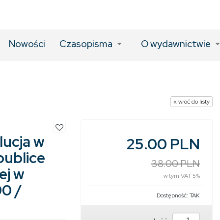
Nowości
Czasopisma
O wydawnictwie
« wróć do listy
lucja w
25.00 PLN
publice
38.00 PLN
ej w
w tym VAT 5%
90 /
Dostępność:
TAK