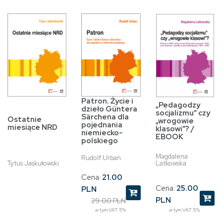
Patron. Życie i
„Pedagodzy
dzieło Güntera
socjalizmu” czy
Särchena dla
Ostatnie
„wrogowie
pojednania
miesiące NRD
klasowi”? /
niemiecko-
EBOOK
polskiego
Magdalena
Rudolf Urban
Tytus Jaskułowski
Latkowska
Cena:
21.00
Cena:
25.00
PLN
PLN
29.00 PLN
w tym VAT 5%
w tym VAT 5%