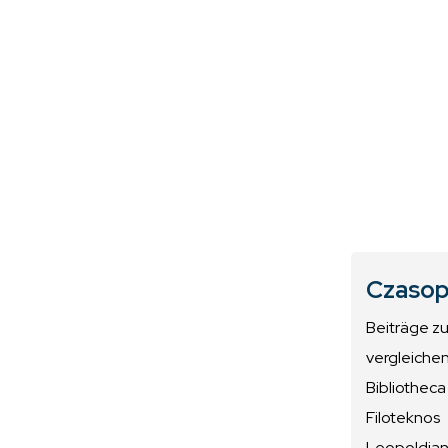
Czasop
Beiträge z
vergleiche
Bibliotheca
Filoteknos
Leopoldiana