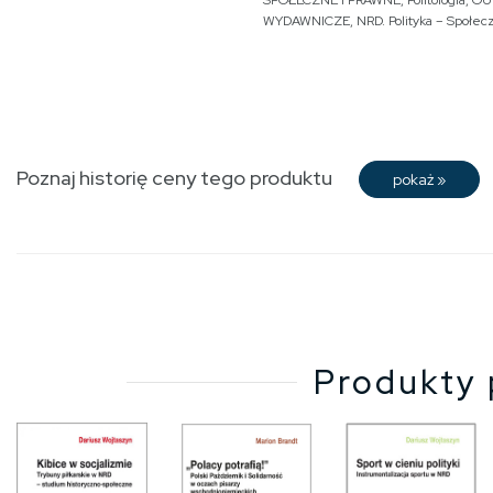
SPOŁECZNE I PRAWNE
,
Politologia
,
OU
WYDAWNICZE
,
NRD. Polityka – Społec
Poznaj historię ceny tego produktu
pokaż
»
Produkty 