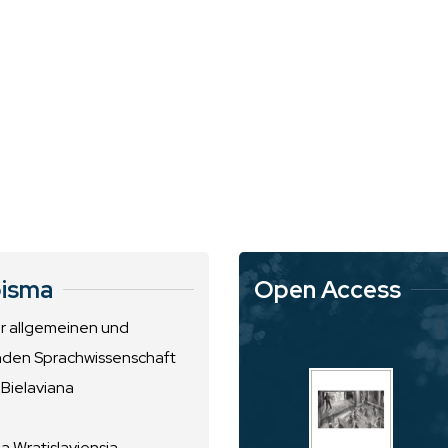
isma
Open Access
ur allgemeinen und
nden Sprachwissenschaft
 Bielaviana
 Wratislaviensia