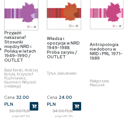
Przyjaźń
nakazana?
Władza i
Stosunki
opozycja w NRD
Antropologia
między NRD i
1949-1988.
a
niedoboru w
Polską w latach
Próba zarysu /
NRD i PRL 1971-
1949-1990 /
OUTLET
1989
OUTLET
Basil Kerski, Andrzej
Tytus Jaskułowski
Kotula, Krzysztof
Ruchniewicz,
Małgorzata
Kazimierz Wóycicki
Mazurek
(redakcja)
Cena:
24.00
Cena:
32.00
PLN
PLN
34.00 PLN
50.00 PLN
w tym VAT 5%
w tym VAT 5%