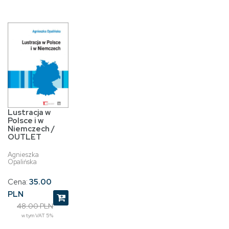
Lustracja w
Polsce i w
Niemczech /
OUTLET
Agnieszka
Opalińska
Cena:
35.00
PLN
48.00 PLN
w tym VAT 5%