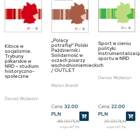
„Polacy
Sport w cieniu
potrafią!” Polski
Kibice w
polityki.
Październik i
socjalizmie.
Instrumentalizacj
Solidarność w
Trybuny
sportu w NRD
oczach pisarzy
piłkarskie w
wschodnioniemieckich
NRD – studium
/ OUTLET
historyczno-
społeczne
Dariusz Wojtaszyn
Marion Brandt
Dariusz Wojtaszyn
Cena:
22.00
Cena:
32.00
PLN
PLN
29.00 PLN
48.00 PLN
w tym VAT 5%
w tym VAT 5%