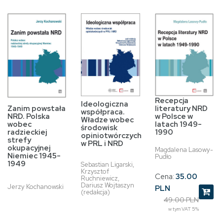
Recepcja
Ideologiczna
Zanim powstała
literatury NRD
współpraca.
NRD. Polska
w Polsce w
Władze wobec
wobec
latach 1949-
środowisk
radzieckiej
1990
opiniotwórczych
strefy
w PRL i NRD
okupacyjnej
Magdalena Lasowy-
Niemiec 1945-
Pudło
1949
Sebastian Ligarski,
Krzysztof
Cena:
35.00
Ruchniewicz,
Dariusz Wojtaszyn
Jerzy Kochanowski
PLN
(redakcja)
49.00 PLN
w tym VAT 5%