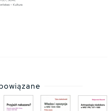
TLET
,
SERIE
zeństwo – Kultura
powiązane