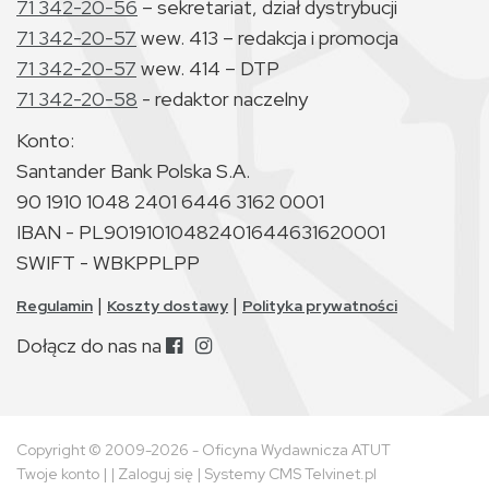
71 342-20-56
– sekretariat, dział dystrybucji
71 342-20-57
wew. 413 – redakcja i promocja
71 342-20-57
wew. 414 – DTP
71 342-20-58
- redaktor naczelny
Konto:
Santander Bank Polska S.A.
90 1910 1048 2401 6446 3162 0001
IBAN - PL90191010482401644631620001
SWIFT - WBKPPLPP
|
|
Regulamin
Koszty dostawy
Polityka prywatności
Dołącz do nas na
Copyright © 2009-2026 - Oficyna Wydawnicza ATUT
Twoje konto
| |
Zaloguj się
|
Systemy CMS Telvinet.pl