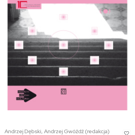
Andrzej Dębski, Andrzej Gwóźdź (redakcja)