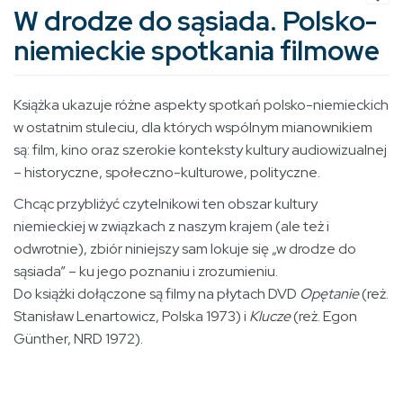
W drodze do sąsiada. Polsko-
niemieckie spotkania filmowe
Książka ukazuje różne aspekty spotkań polsko-niemieckich
w ostatnim stuleciu, dla których wspólnym mianownikiem
są: film, kino oraz szerokie konteksty kultury audiowizualnej
– historyczne, społeczno-kulturowe, polityczne.
Chcąc przybliżyć czytelnikowi ten obszar kultury
niemieckiej w związkach z naszym krajem (ale też i
odwrotnie), zbiór niniejszy sam lokuje się „w drodze do
sąsiada” – ku jego poznaniu i zrozumieniu.
Do książki dołączone są filmy na płytach DVD
Opętanie
(reż.
Stanisław Lenartowicz, Polska 1973) i
Klucze
(reż. Egon
Günther, NRD 1972).