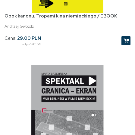
Obok kanonu. Tropami kina niemieckiego / EBOOK
Andrzej Gwóźdź
Cena:
29.00 PLN
w tym VAT 5%