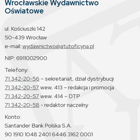
Wrocławskie Wydawnictwo
Oświatowe
ul. Kościuszki 142
50-439 Wrocław
e-mail:
wydawnictwo@atutoficyna.pl
NIP: 6911002900
Telefony:
71 342-20-56
– sekretariat, dział dystrybucji
71 342-20-57
wew. 413 – redakcja i promocja
71 342-20-57
wew. 414 – DTP
71 342-20-58
- redaktor naczelny
Konto:
Santander Bank Polska S.A.
90 1910 1048 2401 6446 3162 0001