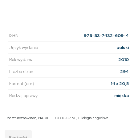
ISBN:
978-83-7432-609-4
Język wydania:
polski
Rok wydania:
2010
Liczba stron:
294
Format (cm):
14 x 20,5
Rodzaj oprawy:
miękka
Literaturoznawstwo
,
NAUKI FILOLOGICZNE
,
Filologia angielska
Spis treści