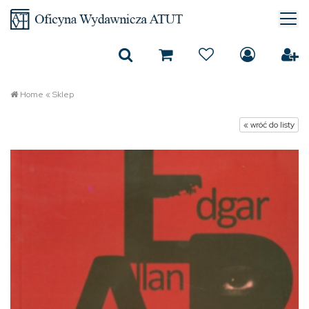
Home
«
Sklep
« wróć do listy