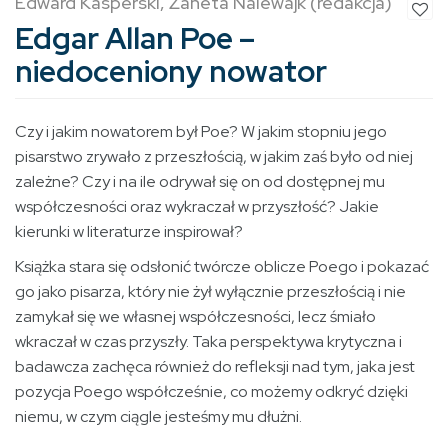
Edward Kasperski, Żaneta Nalewajk (redakcja)
Edgar Allan Poe –
niedoceniony nowator
Czy i jakim nowatorem był Poe? W jakim stopniu jego
pisarstwo zrywało z przeszłością, w jakim zaś było od niej
zależne? Czy i na ile odrywał się on od dostępnej mu
współczesności oraz wykraczał w przyszłość? Jakie
kierunki w literaturze inspirował?
Książka stara się odsłonić twórcze oblicze Poego i pokazać
go jako pisarza, który nie żył wyłącznie przeszłością i nie
zamykał się we własnej współczesności, lecz śmiało
wkraczał w czas przyszły. Taka perspektywa krytyczna i
badawcza zachęca również do refleksji nad tym, jaka jest
pozycja Poego współcześnie, co możemy odkryć dzięki
niemu, w czym ciągle jesteśmy mu dłużni.