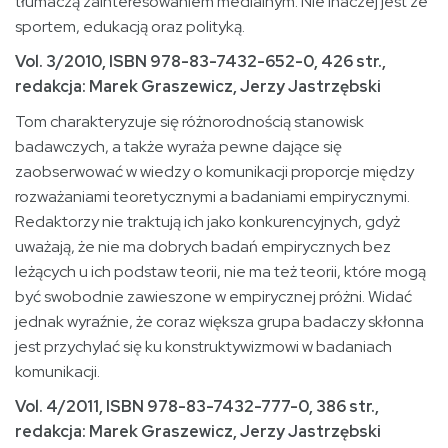
tłumaczą zainteresowaniem medialnym. Nie inaczej jest ze
sportem, edukacją oraz polityką.
Vol. 3/2010, ISBN 978-83-7432-652-0, 426 str.,
redakcja:
Marek Graszewicz, Jerzy Jastrzębski
Tom charakteryzuje się różnorodnością stanowisk
badawczych, a także wyraża pewne dające się
zaobserwować w wiedzy o komunikacji proporcje między
rozważaniami teoretycznymi a badaniami empirycznymi.
Redaktorzy nie traktują ich jako konkurencyjnych, gdyż
uważają, że nie ma dobrych badań empirycznych bez
leżących u ich podstaw teorii, nie ma też teorii, które mogą
być swobodnie zawieszone w empirycznej próżni. Widać
jednak wyraźnie, że coraz większa grupa badaczy skłonna
jest przychylać się ku konstruktywizmowi w badaniach
komunikacji.
Vol. 4/2011, ISBN 978-83-7432-777-0, 386 str.,
redakcja:
Marek Graszewicz, Jerzy Jastrzębski