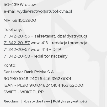
50-439 Wrocław
e-mail:
wydawnictwo@atutoficyna.pl
NIP: 6911002900
Telefony:
71 342-20-56
– sekretariat, dział dystrybucji
71 342-20-57
wew. 413 – redakcja i promocja
71 342-20-57
wew. 414 – DTP
71 342-20-58
- redaktor naczelny
Konto:
Santander Bank Polska S.A.
90 1910 1048 2401 6446 3162 0001
IBAN - PL90191010482401644631620001
SWIFT - WBKPPLPP
|
|
Regulamin
Koszty dostawy
Polityka prywatności