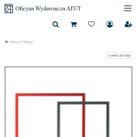
Home
«
Sklep
« wróć do listy