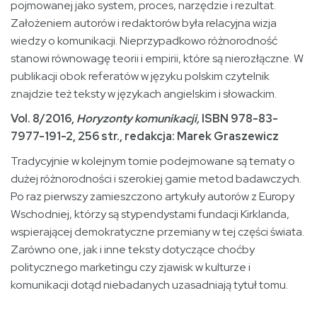
pojmowanej jako system, proces, narzędzie i rezultat.
Założeniem autorów i redaktorów była relacyjna wizja
wiedzy o komunikacji. Nieprzypadkowo różnorodność
stanowi równowagę teorii i empirii, które są nierozłączne. W
publikacji obok referatów w języku polskim czytelnik
znajdzie też teksty w językach angielskim i słowackim.
Vol. 8/2016,
Horyzonty komunikacji,
ISBN 978-83-
7977-191-2, 256 str., redakcja: Marek Graszewicz
Tradycyjnie w kolejnym tomie podejmowane są tematy o
dużej różnorodności i szerokiej gamie metod badawczych.
Po raz pierwszy zamieszczono artykuły autorów z Europy
Wschodniej, którzy są stypendystami fundacji Kirklanda,
wspierającej demokratyczne przemiany w tej części świata.
Zarówno one, jak i inne teksty dotyczące choćby
politycznego marketingu czy zjawisk w kulturze i
komunikacji dotąd niebadanych uzasadniają tytuł tomu.