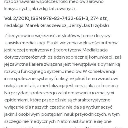
rozpoznawania współczesności mediów zarówno
klasycznych, jak i zdigitalizowanych.
Vol. 2/2010, ISBN 978-83-7432-651-3, 274 str.,
redakcja:
Marek Graszewicz, Jerzy Jastrzębski
Zdecydowana większość artykułów w tomie dotyczy
zjawiska medializacji. Punkt widzenia większości autorów
jest raczej empiryczny niż teoretyczny. Medializacja
dotyczy przeróżnych dziedzin społecznej komunikacji, zaś
jej zawrotna kariera związana jest niewątpliwie z dynamiką
rozwoju funkcyjnego systemu mediów. W konsekwencji
inne społeczne systemy funkcyjne jakoś temu wzrostowi
usiłują sprostać, a medializacja jest ceną, jaką za to płacą.
Na przykład społecznego zainteresowania rozmaitymi
epidemiami, które przecież nie są charakterystyczne
wyłącznie dla naszych czasów, nie da się wytłumaczyć
jakimiś osobliwymi postępami nauk przyrodniczych, w tym
szczególnie medycznych. Natomiast świetnie się one