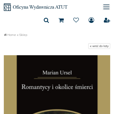
Home
«
Sklep
« wróć do listy