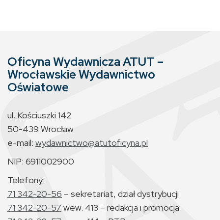
Oficyna Wydawnicza ATUT –
Wrocławskie Wydawnictwo
Oświatowe
ul. Kościuszki 142
50-439 Wrocław
e-mail:
wydawnictwo@atutoficyna.pl
NIP: 6911002900
Telefony:
71 342-20-56
– sekretariat, dział dystrybucji
71 342-20-57
wew. 413 – redakcja i promocja