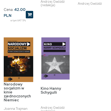
Andrzej Gwóźdź
Andrzej Gwóźdź
(redakcja)
Cena:
42.00
PLN
w tym VAT 5%
Narodowy
socjalizm w
Kino Hanny
kinie
Schygulli
zjednoczonych
Niemiec
Andrzej Gwóźdź
Joanna Trajman