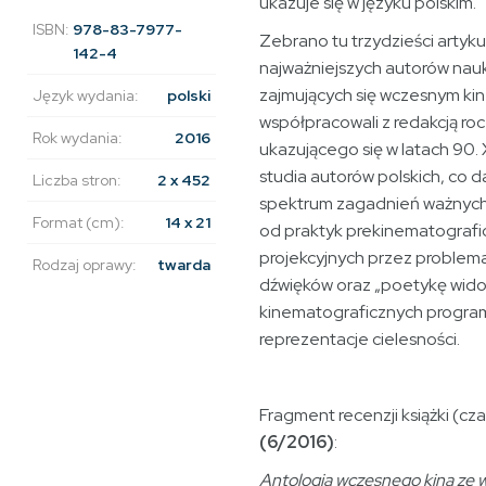
ukazuje się w języku polskim.
ISBN:
978-83-7977-
Zebrano tu trzydzieści artyk
142-4
najważniejszych autorów nauk
zajmujących się wczesnym kin
Język wydania:
polski
współpracowali z redakcją roc
Rok wydania:
2016
ukazującego się w latach 90. 
studia autorów polskich, co d
Liczba stron:
2 x 452
spektrum zagadnień ważnych 
Format (cm):
14 x 21
od praktyk prekinematografic
projekcyjnych przez problema
Rodzaj oprawy:
twarda
dźwięków oraz „poetykę wido
kinematograficznych progra
reprezentacje cielesności.
Fragment recenzji książki (c
(6/2016)
:
Antologia wczesnego kina ze 