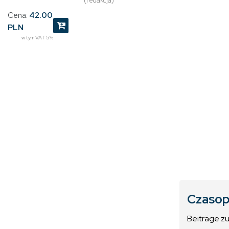
(redakcja)
Cena:
42.00
PLN
w tym VAT 5%
Czasop
Beiträge z