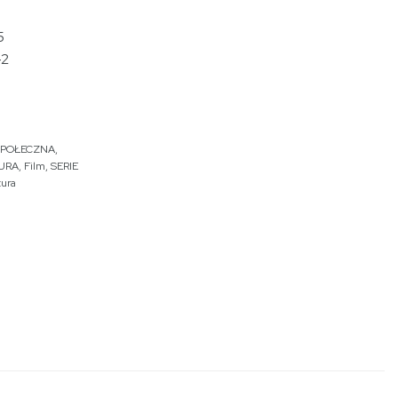
5
-2
SPOŁECZNA
,
TURA
,
Film
,
SERIE
tura