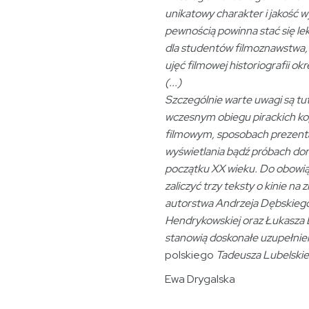
unikatowy charakter i jakość 
pewnością powinna stać się l
dla studentów filmoznawstwa,
ujęć filmowej historiografii o
(...)
Szczególnie warte uwagi są tut
wczesnym obiegu pirackich ko
filmowym, sposobach prezentacj
wyświetlania bądź próbach dom
początku XX wieku. Do obowi
zaliczyć trzy teksty o kinie na 
autorstwa Andrzeja Dębskieg
Hendrykowskiej oraz Łukasza 
stanowią doskonałe uzupełnie
polskiego
Tadeusza Lubelskie
Ewa Drygalska