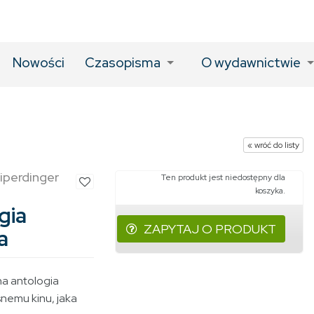
Nowości
Czasopisma
O wydawnictwie
« wróć do listy
oiperdinger
Ten produkt jest niedostępny dla
koszyka.
gia
ZAPYTAJ O PRODUKT
a
na antologia
nemu kinu, jaka