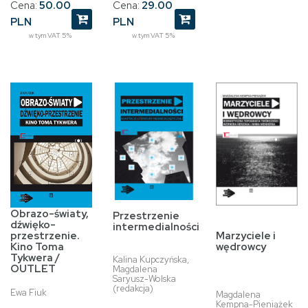
Cena:
29.00
Cena:
50.00
PLN
PLN
w tym VAT 5%
w tym VAT 5%
Obrazo-światy,
Przestrzenie
dźwięko-
intermedialności
przestrzenie.
Marzyciele i
Kino Toma
wędrowcy
Tykwera /
Kalina Kupczyńska,
OUTLET
Magdalena
Saryusz-Wolska
(redakcja)
Ewa Fiuk
Magdalena
Kempna-Pieniążek