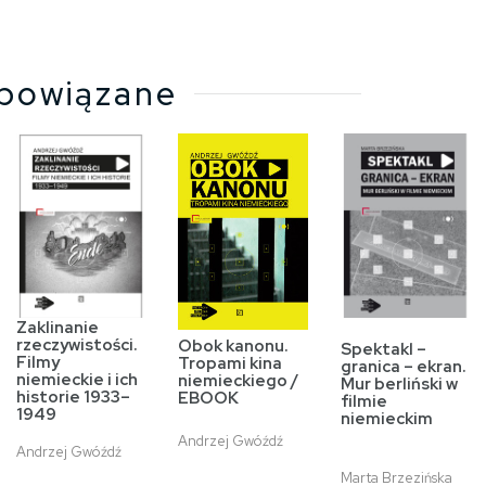
powiązane
Zaklinanie
rzeczywistości.
Obok kanonu.
Spektakl –
Filmy
Tropami kina
granica – ekran.
niemieckie i ich
niemieckiego /
Mur berliński w
historie 1933–
EBOOK
filmie
1949
niemieckim
Andrzej Gwóźdź
Andrzej Gwóźdź
Marta Brzezińska