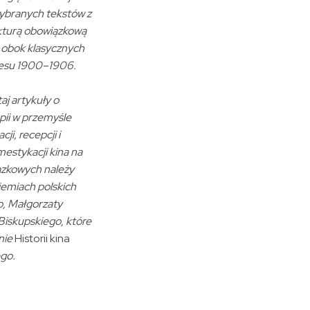
wybranych tekstów z
ekturą obowiązkową
 obok klasycznych
kresu 1900–1906.
aj artykuły o
pii w przemyśle
i, recepcji i
estykacji kina na
ązkowych należy
ziemiach polskich
o, Małgorzaty
Biskupskiego, które
nie
Historii kina
go.