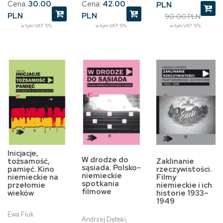
Cena:
30.00
Cena:
42.00
PLN
PLN
PLN
90.00 PLN
w tym VAT 5%
w tym VAT 5%
w tym VAT 5%
Inicjacje,
W drodze do
tożsamość,
Zaklinanie
sąsiada. Polsko-
pamięć. Kino
rzeczywistości.
niemieckie
niemieckie na
Filmy
spotkania
przełomie
niemieckie i ich
filmowe
wieków
historie 1933–
1949
Ewa Fiuk
Andrzej Dębski,