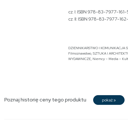
cz. I: ISBN 978-83-7977-161-
cz. II: ISBN 978-83-7977-162
DZIENNIKARSTWO I KOMUNIKACJA 
Filmoznawstwo
,
SZTUKA I ARCHITEK
WYDAWNICZE
,
Niemcy – Media – Kul
Poznaj historię ceny tego produktu
pokaż
»