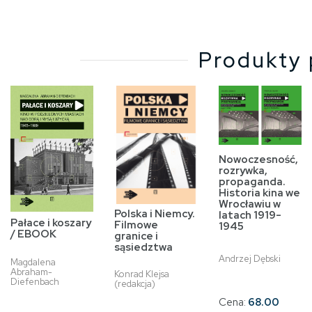
Produkty 
Nowoczesność,
rozrywka,
propaganda.
Historia kina we
Wrocławiu w
Polska i Niemcy.
latach 1919-
Pałace i koszary
Filmowe
1945
/ EBOOK
granice i
sąsiedztwa
Andrzej Dębski
Magdalena
Abraham-
Konrad Klejsa
Diefenbach
(redakcja)
Cena:
68.00