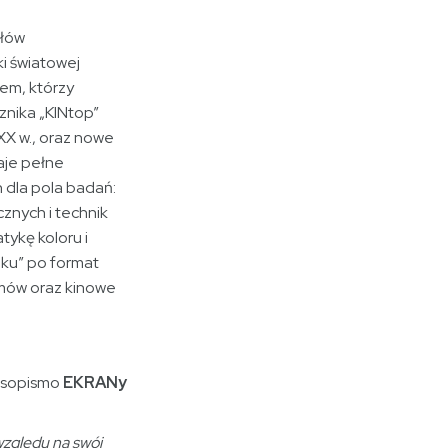
ułów
i światowej
em, którzy
znika „KINtop”
XX w., oraz nowe
aje pełne
dla pola badań:
znych i technik
tykę koloru i
ku” po format
mów oraz kinowe
zasopismo
EKRANy
względu na swój