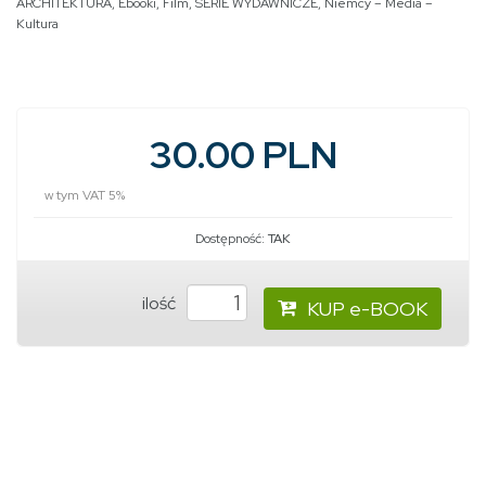
ARCHITEKTURA
,
Ebooki
,
Film
,
SERIE WYDAWNICZE
,
Niemcy – Media –
Kultura
30.00 PLN
w tym VAT 5%
Dostępność:
TAK
ilość
KUP e-BOOK