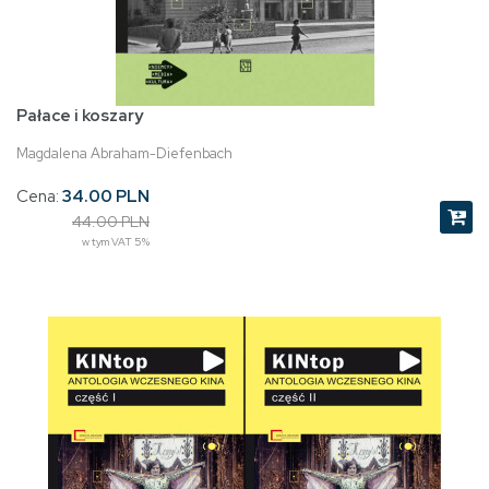
Pałace i koszary
Magdalena Abraham-Diefenbach
Cena:
34.00 PLN
44.00 PLN
w tym VAT 5%