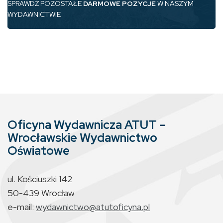
SPRAWDŹ POZOSTAŁE
DARMOWE POZYCJE
W NASZYM
WYDAWNICTWIE
Oficyna Wydawnicza ATUT –
Wrocławskie Wydawnictwo
Oświatowe
ul. Kościuszki 142
50-439 Wrocław
e-mail:
wydawnictwo@atutoficyna.pl