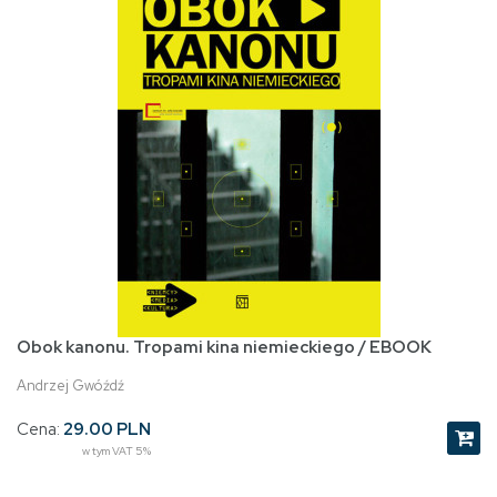
Obok kanonu. Tropami kina niemieckiego / EBOOK
Andrzej Gwóźdź
Cena:
29.00 PLN
w tym VAT 5%