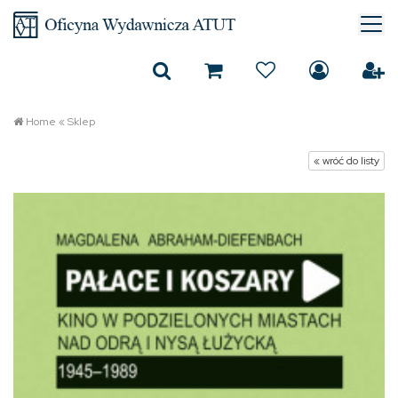
Home
«
Sklep
« wróć do listy