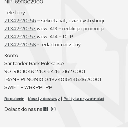
NIP: 6911002900
Telefony:
71 342-20-56
– sekretariat, dział dystrybucji
71 342-20-57
wew. 413 – redakcja i promocja
71 342-20-57
wew. 414 – DTP
71 342-20-58
- redaktor naczelny
Konto:
Santander Bank Polska S.A.
90 1910 1048 2401 6446 3162 0001
IBAN - PL90191010482401644631620001
SWIFT - WBKPPLPP
|
|
Regulamin
Koszty dostawy
Polityka prywatności
Dołącz do nas na