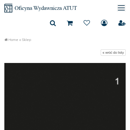
Home
«
Sklep
« wróć do listy