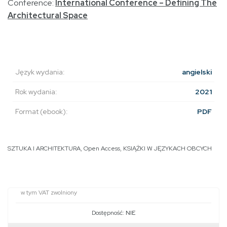
Conference:
International Conference – Defining The
Architectural Space
Język wydania:
angielski
Rok wydania:
2021
Format (ebook):
PDF
SZTUKA I ARCHITEKTURA
,
Open Access
,
KSIĄŻKI W JĘZYKACH OBCYCH
w tym VAT zwolniony
Dostępność:
NIE