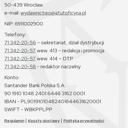
50-439 Wrocław
e-mail:
wydawnictwo@atutoficyna.pl
NIP: 6911002900
Telefony:
71 342-20-56
– sekretariat, dział dystrybucji
71 342-20-57
wew. 413 – redakcja i promocja
71 342-20-57
wew. 414 – DTP
71 342-20-58
- redaktor naczelny
Konto:
Santander Bank Polska S.A.
90 1910 1048 2401 6446 3162 0001
IBAN - PL90191010482401644631620001
SWIFT - WBKPPLPP
|
|
Regulamin
Koszty dostawy
Polityka prywatności