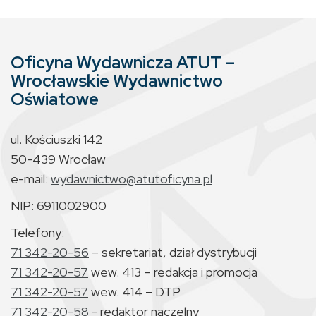
Oficyna Wydawnicza ATUT –
Wrocławskie Wydawnictwo
Oświatowe
ul. Kościuszki 142
50-439 Wrocław
e-mail:
wydawnictwo@atutoficyna.pl
NIP: 6911002900
Telefony:
71 342-20-56
– sekretariat, dział dystrybucji
71 342-20-57
wew. 413 – redakcja i promocja
71 342-20-57
wew. 414 – DTP
71 342-20-58
- redaktor naczelny