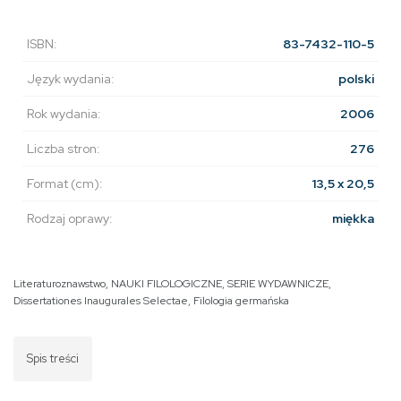
ISBN:
83-7432-110-5
Język wydania:
polski
Rok wydania:
2006
Liczba stron:
276
Format (cm):
13,5 x 20,5
Rodzaj oprawy:
miękka
Literaturoznawstwo
,
NAUKI FILOLOGICZNE
,
SERIE WYDAWNICZE
,
Dissertationes Inaugurales Selectae
,
Filologia germańska
Spis treści