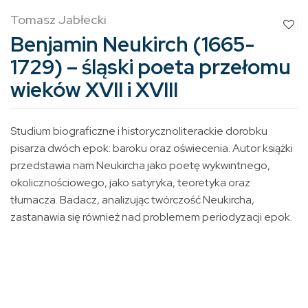
Tomasz Jabłecki
Benjamin Neukirch (1665-
1729) – śląski poeta przełomu
wieków XVII i XVIII
Studium biograficzne i historycznoliterackie dorobku
pisarza dwóch epok: baroku oraz oświecenia. Autor książki
przedstawia nam Neukircha jako poetę wykwintnego,
okolicznościowego, jako satyryka, teoretyka oraz
tłumacza. Badacz, analizując twórczość Neukircha,
zastanawia się również nad problemem periodyzacji epok.