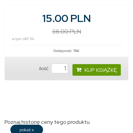
15.00 PLN
36.00 PLN
w tym VAT 5%
Dostępność:
TAK
ilość
KUP KSIĄŻKĘ
Poznaj historię ceny tego produktu
pokaż
»