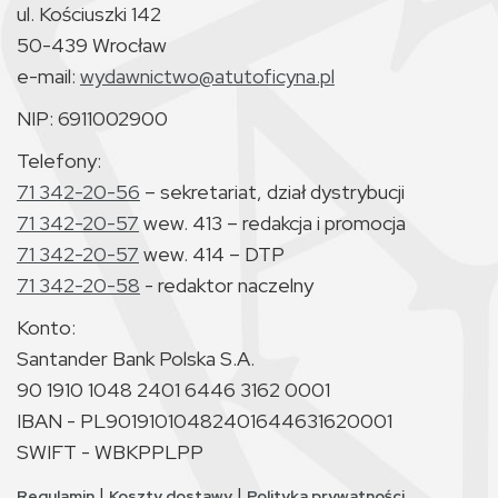
ul. Kościuszki 142
50-439 Wrocław
e-mail:
wydawnictwo@atutoficyna.pl
NIP: 6911002900
Telefony:
71 342-20-56
– sekretariat, dział dystrybucji
71 342-20-57
wew. 413 – redakcja i promocja
71 342-20-57
wew. 414 – DTP
71 342-20-58
- redaktor naczelny
Konto:
Santander Bank Polska S.A.
90 1910 1048 2401 6446 3162 0001
IBAN - PL90191010482401644631620001
SWIFT - WBKPPLPP
|
|
Regulamin
Koszty dostawy
Polityka prywatności