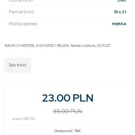
Format (cm):
15 x 21
Rodzaj oprawy:
miękka
NAUKI O HISTORII, KULTURZE I RELIGII
,
Nauka o sztuce
,
OUTLET
Spis treści
23.00 PLN
35.00 PLN
w tym VAT 5%
Dostępność:
TAK