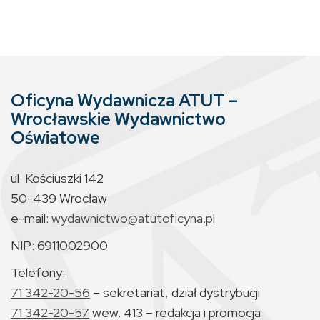
Oficyna Wydawnicza ATUT –
Wrocławskie Wydawnictwo
Oświatowe
ul. Kościuszki 142
50-439 Wrocław
e-mail:
wydawnictwo@atutoficyna.pl
NIP: 6911002900
Telefony:
71 342-20-56
– sekretariat, dział dystrybucji
71 342-20-57
wew. 413 – redakcja i promocja