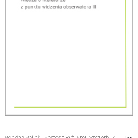
Bogdan Balicki, Bartosz Ryż, Emil Szczerbuk