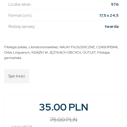
Liczba stron:
576
Format (cm):
17,5 x 24,5
Rodzaj oprawy:
twarda
Filologia polska
,
Literaturoznawstwo
,
NAUKI FILOLOGICZNE
,
CZASOPISMA
,
Orbis Linguarum
,
KSIĄŻKI W JĘZYKACH OBCYCH
,
OUTLET
,
Filologia
germańska
Spis treści
35.00 PLN
75.00 PLN
w tym VAT 5%