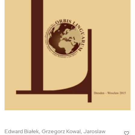
Edward Białek, Grzegorz Kowal, Jaroslaw