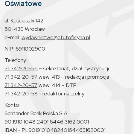
Oświatowe
ul. Kościuszki 142
50-439 Wrocław
e-mail:
wydawnictwo@atutoficyna.pl
NIP: 6911002900
Telefony:
71 342-20-56
– sekretariat, dział dystrybucji
71 342-20-57
wew. 413 – redakcja i promocja
71 342-20-57
wew. 414 – DTP
71 342-20-58
- redaktor naczelny
Konto:
Santander Bank Polska S.A.
90 1910 1048 2401 6446 3162 0001
IBAN - PL90191010482401644631620001