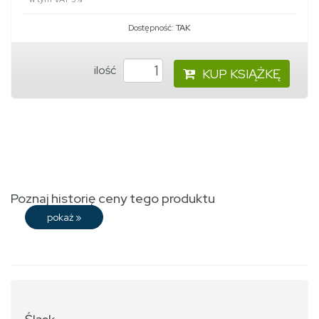
Dostępność:
TAK
ilość
KUP KSIĄŻKĘ
Poznaj historię ceny tego produktu
pokaż
»