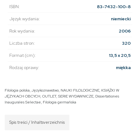
ISBN:
83-7432-100-8
Język wydania:
niemiecki
Rok wydania:
2006
Liczba stron:
320
Format (cm):
13,5 x 20,5
Rodzaj oprawy:
miękka
Filologia polska
,
Językoznawstwo
,
NAUKI FILOLOGICZNE
,
KSIĄŻKI W
JĘZYKACH OBCYCH
,
OUTLET
,
SERIE WYDAWNICZE
,
Dissertationes
Inaugurales Selectae
,
Filologia germańska
Spis treści / Inhaltsverzeichnis