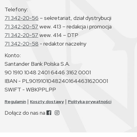
Telefony:
71 342-20-56
– sekretariat, dział dystrybucji
71 342-20-57
wew. 413 – redakcja i promocja
71 342-20-57
wew. 414 – DTP
71 342-20-58
- redaktor naczelny
Konto:
Santander Bank Polska S.A.
90 1910 1048 2401 6446 3162 0001
IBAN - PL90191010482401644631620001
SWIFT - WBKPPLPP
|
|
Regulamin
Koszty dostawy
Polityka prywatności
Dołącz do nas na