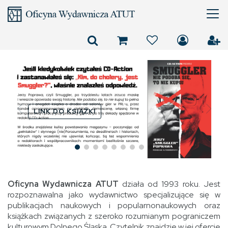
Złotonośne Góry
Sobotnie panami nas
uczyniły
LINK DO KSIĄŻKI
Oficyna Wydawnicza ATUT
działa od 1993 roku. Jest
rozpoznawalna jako wydawnictwo specjalizujące się w
publikacjach naukowych i popularnonaukowych oraz
książkach związanych z szeroko rozumianym pograniczem
kulturowym Dolnego Śląska. Czytelnik znajdzie w jej ofercie