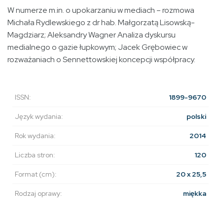
W numerze m.in. o upokarzaniu w mediach – rozmowa
Michała Rydlewskiego z dr hab. Małgorzatą Lisowską-
Magdziarz; Aleksandry Wagner Analiza dyskursu
medialnego o gazie łupkowym; Jacek Grębowiec w
rozważaniach o Sennettowskiej koncepcji współpracy.
ISSN:
1899-9670
Język wydania:
polski
Rok wydania:
2014
Liczba stron:
120
Format (cm):
20 x 25,5
Rodzaj oprawy:
miękka