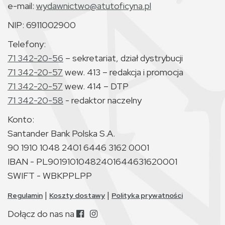
e-mail:
wydawnictwo@atutoficyna.pl
NIP: 6911002900
Telefony:
71 342-20-56
– sekretariat, dział dystrybucji
71 342-20-57
wew. 413 – redakcja i promocja
71 342-20-57
wew. 414 – DTP
71 342-20-58
- redaktor naczelny
Konto:
Santander Bank Polska S.A.
90 1910 1048 2401 6446 3162 0001
IBAN - PL90191010482401644631620001
SWIFT - WBKPPLPP
|
|
Regulamin
Koszty dostawy
Polityka prywatności
Dołącz do nas na