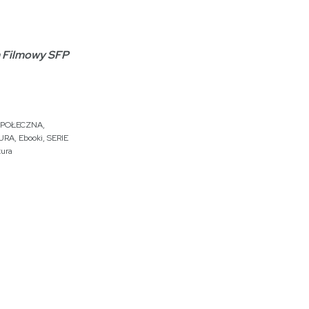
 Filmowy SFP
SPOŁECZNA
,
TURA
,
Ebooki
,
SERIE
tura