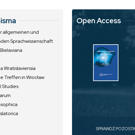
isma
Open Access
ur allgemeinen und
nden Sprachwissenschaft
 Bielaviana
 Wratislaviensia
he Treffen in Wrocław
l Studies
uarum
osophica
slatorica
SPRAWDŹ POZOST