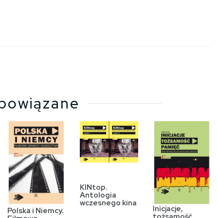
powiązane
KINtop.
Antologia
wczesnego kina
Inicjacje,
Polska i Niemcy.
tożsamość,