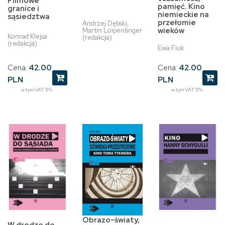
Filmowe
pamięć. Kino
granice i
niemieckie na
sąsiedztwa
przełomie
Andrzej Dębski,
wieków
Martin Loiperdinger
Konrad Klejsa
(redakcja)
(redakcja)
Ewa Fiuk
Cena:
42.00
Cena:
42.00
PLN
PLN
w tym VAT 5%
w tym VAT 5%
Obrazo-światy,
W drodze do