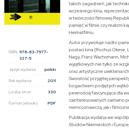
takich zagadnień, jak technik
wczesnego kina, reprezentacj
w twórczości filmowej Republi
pamięć w filmie czy realizm ka
Heimatfilmu.
Autor przywołuje nadto pami
postaci kina (Rochus Gliese,
ISBN:
978-83-7977-
Nagy, Franz Wachsmann, Mich
327-5
wyjątkowych nie tylko ze wzg
Język wydania:
polski
oraz artystyczne uwikłania ich
Swoistość przyjętej perspekt
Rok wydania:
2011
bogactwem podjętych wątków
Liczba stron:
330
pewnością fascynująca dla ws
zainteresowanych zarówno p
Format (ebook):
PDF
niemcoznawczą, jak i filmozn
Publikacja wydana we współ
Studiów Niemieckich i Europej