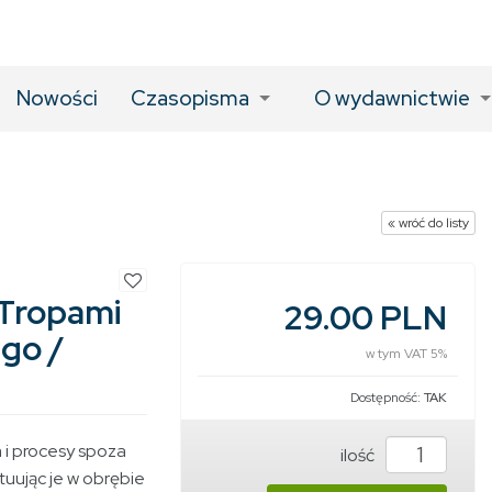
Nowości
Czasopisma
O wydawnictwie
« wróć do listy
Tropami
29.00 PLN
ego /
w tym VAT 5%
Dostępność:
TAK
a i procesy spoza
ilość
tuując je w obrębie