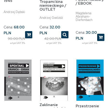
1945
Tropami kina
/ EBOOK
niemieckiego /
OUTLET
Andrzej Dębski
Magdalena
Abraham-
Andrzej Gwóźdź
Diefenbach
Cena:
68.00
Cena:
32.00
Cena:
30.00
PLN
PLN
PLN
90.00 PLN
42.00 PLN
w tym VAT 5%
w tym VAT 5%
w tym VAT 5%
Zaklinanie
Przestrzenie