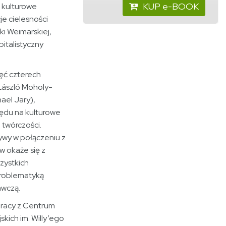
KUP e-BOOK
i kulturowe
e cielesności
ki Weimarskiej,
pitalistyczny
ęć czterech
 László Moholy-
ael Jary),
lędu na kulturowe
 twórczości.
ywy w połączeniu z
 okaże się z
zystkich
roblematyką
awczą.
pracy z Centrum
skich im. Willy’ego