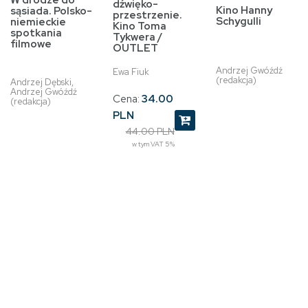
dźwięko-
Kino Hanny
sąsiada. Polsko-
przestrzenie.
Schygulli
niemieckie
Kino Toma
spotkania
Tykwera /
filmowe
OUTLET
Andrzej Gwóźdź
Ewa Fiuk
(redakcja)
Andrzej Dębski,
Andrzej Gwóźdź
Cena:
34.00
(redakcja)
PLN
44.00 PLN
w tym VAT 5%