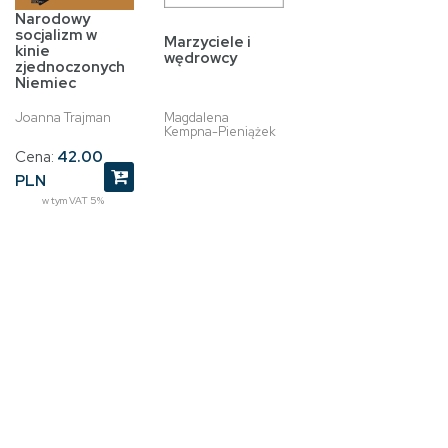
Narodowy
socjalizm w
Marzyciele i
kinie
wędrowcy
zjednoczonych
Niemiec
Joanna Trajman
Magdalena
Kempna-Pieniążek
Cena:
42.00
PLN
w tym VAT 5%