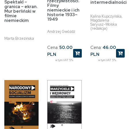
rzeczywistości.
Spektakl –
intermedialności
Filmy
granica – ekran.
niemieckie i ich
Mur berliński w
historie 1933–
filmie
Kalina Kupczyńska,
1949
niemieckim
Magdalena
Saryusz-Wolska
(redakcja)
Andrzej Gwóźdź
Marta Brzezińska
Cena:
50.00
Cena:
46.00
PLN
PLN
w tym VAT 5%
w tym VAT 5%