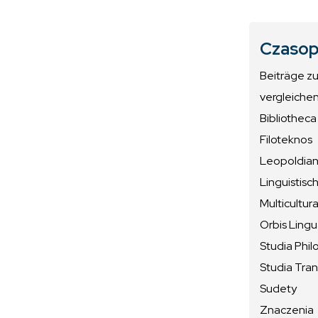
Czasop
Beiträge z
vergleiche
Bibliotheca
Filoteknos
Leopoldiana
Linguistisc
Multicultura
Orbis Ling
Studia Phil
Studia Tran
Sudety
Znaczenia