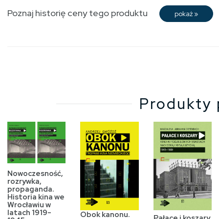
Poznaj historię ceny tego produktu
pokaż
»
Produkty 
Nowoczesność,
rozrywka,
propaganda.
Historia kina we
Wrocławiu w
latach 1919-
Obok kanonu.
Pałace i koszary