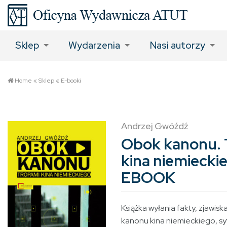
Sklep
Wydarzenia
Nasi autorzy
Home
«
Sklep
«
E-booki
Andrzej Gwóźdź
Obok kanonu. 
kina niemiecki
EBOOK
Książka wyłania fakty, zjawisk
kanonu kina niemieckiego, sy