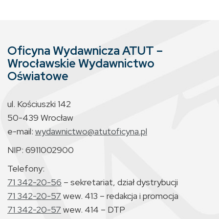
Oficyna Wydawnicza ATUT –
Wrocławskie Wydawnictwo
Oświatowe
ul. Kościuszki 142
50-439 Wrocław
e-mail:
wydawnictwo@atutoficyna.pl
NIP: 6911002900
Telefony:
71 342-20-56
– sekretariat, dział dystrybucji
71 342-20-57
wew. 413 – redakcja i promocja
71 342-20-57
wew. 414 – DTP