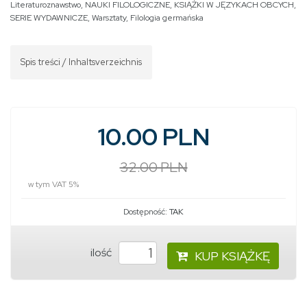
Literaturoznawstwo
,
NAUKI FILOLOGICZNE
,
KSIĄŻKI W JĘZYKACH OBCYCH
,
SERIE WYDAWNICZE
,
Warsztaty
,
Filologia germańska
Spis treści / Inhaltsverzeichnis
10.00 PLN
32.00 PLN
w tym VAT 5%
Dostępność:
TAK
ilość
KUP KSIĄŻKĘ