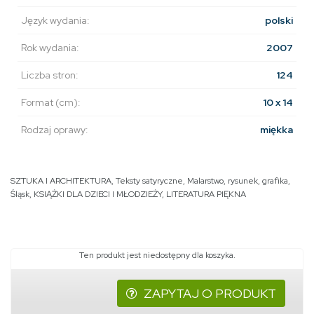
Język wydania:
polski
Rok wydania:
2007
Liczba stron:
124
Format (cm):
10 x 14
Rodzaj oprawy:
miękka
SZTUKA I ARCHITEKTURA
,
Teksty satyryczne
,
Malarstwo, rysunek, grafika
,
Śląsk
,
KSIĄŻKI DLA DZIECI I MŁODZIEŻY
,
LITERATURA PIĘKNA
Ten produkt jest niedostępny dla koszyka.
ZAPYTAJ O PRODUKT