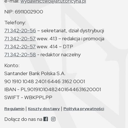
e-mail:
wydawnictwo@atutoficyna.pl
NIP: 6911002900
Telefony:
71 342-20-56
– sekretariat, dział dystrybucji
71 342-20-57
wew. 413 – redakcja i promocja
71 342-20-57
wew. 414 – DTP
71 342-20-58
- redaktor naczelny
Konto:
Santander Bank Polska S.A.
90 1910 1048 2401 6446 3162 0001
IBAN - PL90191010482401644631620001
SWIFT - WBKPPLPP
|
|
Regulamin
Koszty dostawy
Polityka prywatności
Dołącz do nas na