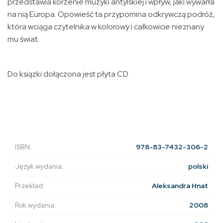
przedstawia korzenie muzyki antylskiej i wpływ, jaki wywarła
na nią Europa. Opowieść ta przypomina odkrywczą podróż,
która wciąga czytelnika w kolorowy i całkowicie nieznany
mu świat.
Do ksiązki dołączona jest płyta CD
ISBN:
978-83-7432-306-2
Język wydania:
polski
Przekład:
Aleksandra Hnat
Rok wydania:
2008