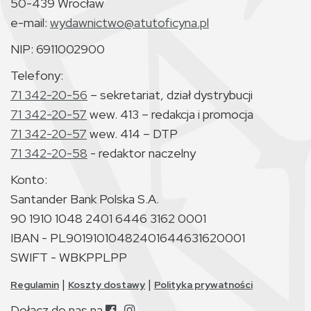
50-439 Wrocław
e-mail:
wydawnictwo@atutoficyna.pl
NIP: 6911002900
Telefony:
71 342-20-56
– sekretariat, dział dystrybucji
71 342-20-57
wew. 413 – redakcja i promocja
71 342-20-57
wew. 414 – DTP
71 342-20-58
- redaktor naczelny
Konto:
Santander Bank Polska S.A.
90 1910 1048 2401 6446 3162 0001
IBAN - PL90191010482401644631620001
SWIFT - WBKPPLPP
|
|
Regulamin
Koszty dostawy
Polityka prywatności
Dołącz do nas na