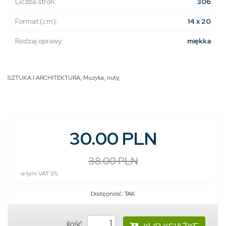
Liczba stron:
306
Format (cm):
14 x 20
Rodzaj oprawy:
miękka
SZTUKA I ARCHITEKTURA
,
Muzyka, nuty
,
30.00 PLN
38.00 PLN
w tym VAT 5%
Dostępność:
TAK
ilość