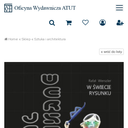
Home
«
Sklep
«
Sztuka i architektura
« wróć do listy