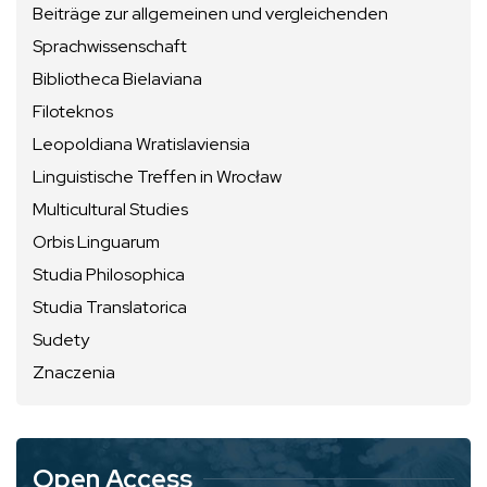
Beiträge zur allgemeinen und vergleichenden
Sprachwissenschaft
Bibliotheca Bielaviana
Filoteknos
Leopoldiana Wratislaviensia
Linguistische Treffen in Wrocław
Multicultural Studies
Orbis Linguarum
Studia Philosophica
Studia Translatorica
Sudety
Znaczenia
Open Access