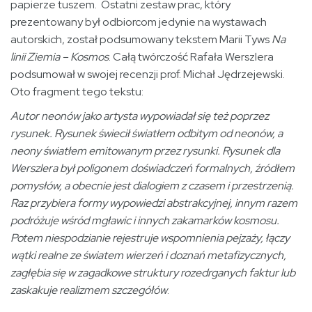
papierze tuszem. Ostatni zestaw prac, który
prezentowany był odbiorcom jedynie na wystawach
autorskich, został podsumowany tekstem Marii Tyws
Na
linii Ziemia – Kosmos
. Całą twórczość Rafała Werszlera
podsumował w swojej recenzji prof. Michał Jędrzejewski.
Oto fragment tego tekstu:
Autor neonów jako artysta wypowiadał się też poprzez
rysunek. Rysunek świecił światłem odbitym od neonów, a
neony światłem emitowanym przez rysunki. Rysunek dla
Werszlera był poligonem doświadczeń formalnych, źródłem
pomysłów, a obecnie jest dialogiem z czasem i przestrzenią.
Raz przybiera formy wypowiedzi abstrakcyjnej, innym razem
podróżuje wśród mgławic i innych zakamarków kosmosu.
Potem niespodzianie rejestruje wspomnienia pejzaży, łączy
wątki realne ze światem wierzeń i doznań metafizycznych,
zagłębia się w zagadkowe struktury rozedrganych faktur lub
zaskakuje realizmem szczegółów
.