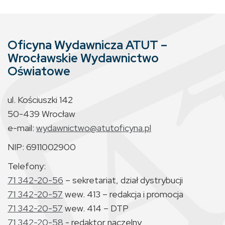
Oficyna Wydawnicza ATUT –
Wrocławskie Wydawnictwo
Oświatowe
ul. Kościuszki 142
50-439 Wrocław
e-mail:
wydawnictwo@atutoficyna.pl
NIP: 6911002900
Telefony:
71 342-20-56
– sekretariat, dział dystrybucji
71 342-20-57
wew. 413 – redakcja i promocja
71 342-20-57
wew. 414 – DTP
71 342-20-58
- redaktor naczelny