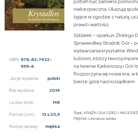
potrafi być zarówno pomocna 
niebezpieczna. Ukazują społe
żyjące w zgodzie z naturą, uc
prawd i wartości.
Szklarek – opiekun Złotego D
Sprawiedliwy Strażnik Gór – 
wytwarzania kryształów. Wied
ludziom, którzy tworzą imper
ISBN:
978-83-7432-
na terenie Karkonoszy i Gór Iz
999-6
Rozpoczyna się nowa era, w k
Język wydania:
polski
bierze górę nad rozsądkiem.
Rok wydania:
2014
Liczba stron:
148
Śląsk
,
KSIĄŻKI DLA DZIECI I MŁODZIE
Format (cm):
13 x 20,5
PIĘKNA
,
Literatura polska
Rodzaj oprawy:
miękka