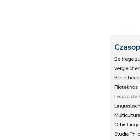
Czasop
Beiträge z
vergleiche
Bibliotheca
Filoteknos
Leopoldiana
Linguistisc
Multicultura
Orbis Ling
Studia Phil