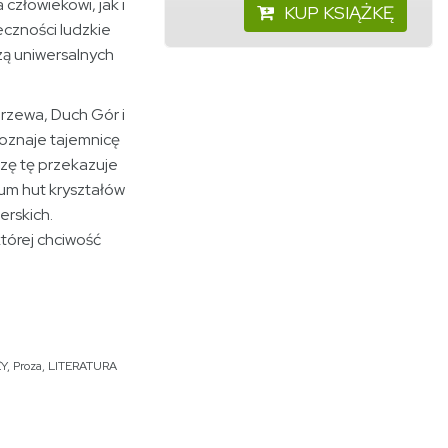
człowiekowi, jak i
KUP KSIĄŻKĘ
czności ludzkie
zą uniwersalnych
rzewa, Duch Gór i
poznaje tajemnicę
zę tę przekazuje
ium hut kryształów
erskich.
tórej chciwość
ŻY
,
Proza
,
LITERATURA