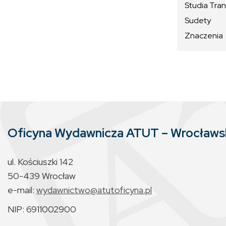
Studia Tran
Sudety
Znaczenia
Oficyna Wydawnicza ATUT – Wrocław
ul. Kościuszki 142
50-439 Wrocław
e-mail:
wydawnictwo@atutoficyna.pl
NIP: 6911002900