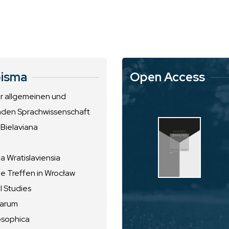
isma
Open Access
ur allgemeinen und
nden Sprachwissenschaft
 Bielaviana
 Wratislaviensia
he Treffen in Wrocław
l Studies
uarum
osophica