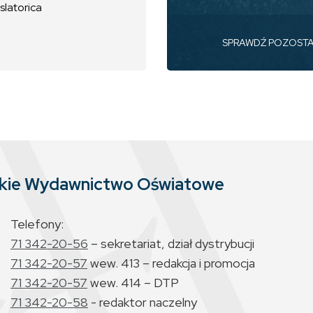
slatorica
SPRAWDŹ POZOST
skie Wydawnictwo Oświatowe
Telefony:
71 342-20-56
– sekretariat, dział dystrybucji
71 342-20-57
wew. 413 – redakcja i promocja
71 342-20-57
wew. 414 – DTP
71 342-20-58
- redaktor naczelny