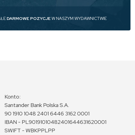
AŁE
DARMOWE POZYCJE
W NASZYM WYDAWNICTWIE
Konto:
Santander Bank Polska S.A.
90 1910 1048 2401 6446 3162 0001
IBAN - PL90191010482401644631620001
SWIFT - WBKPPLPP