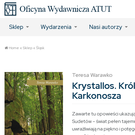
Sklep
Wydarzenia
Nasi autorzy
Home
«
Sklep
«
Śląsk
Teresa Warawko
Krystallos. Kr
Karkonosza
Zawarte tu opowieści ukazują
Sudetów – świat pełen tajemn
uwrażliwiają na piękno i potęg