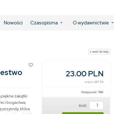
Nowości
Czasopisma
O wydawnictwie
« wróć do listy
ólestwo
23.00 PLN
w tym VAT 5%
Dostępność:
TAK
 piękne zakątki
ic i bogactwa,
ilość
ę przyrody, która