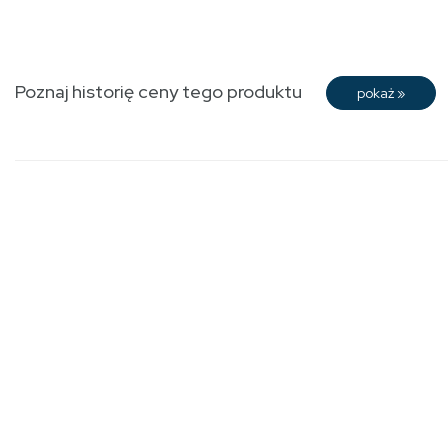
Poznaj historię ceny tego produktu
pokaż
»