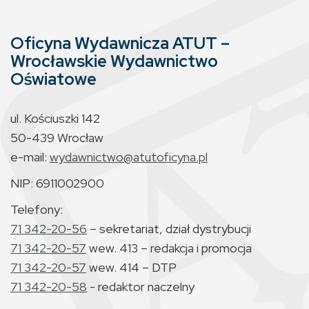
Oficyna Wydawnicza ATUT –
Wrocławskie Wydawnictwo
Oświatowe
ul. Kościuszki 142
50-439 Wrocław
e-mail:
wydawnictwo@atutoficyna.pl
NIP: 6911002900
Telefony:
71 342-20-56
– sekretariat, dział dystrybucji
71 342-20-57
wew. 413 – redakcja i promocja
71 342-20-57
wew. 414 – DTP
71 342-20-58
- redaktor naczelny