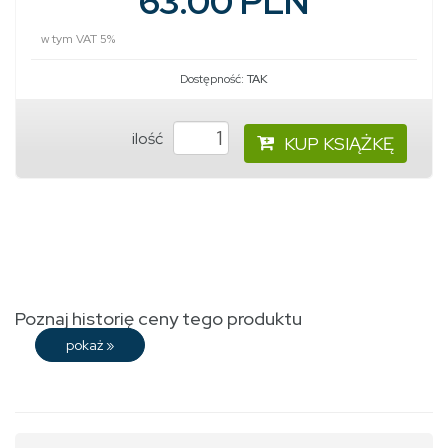
63.00 PLN
w tym VAT 5%
Dostępność:
TAK
ilość
KUP KSIĄŻKĘ
Poznaj historię ceny tego produktu
pokaż
»