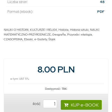
Liczba stron:
48
Format (ebook):
PDF
NAUKI O HISTORII, KULTURZE I RELIGII
,
Historia
,
Historia sztuki
,
NAUKI
MATEMATYCZNO-PRZYRODNICZE
,
Geografia
,
Przyroda i ekologia
,
CZASOPISMA
,
Ebooki
,
e-Sudety
,
Śląsk
8.00 PLN
w tym VAT 5%
Dostępność:
TAK
ilość
KUP e-BOOK