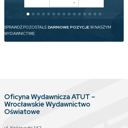
SPRAWDŹ POZOSTAŁE
DARMOWE POZYCJE
W NASZYM
WYDAWNICTWIE
Oficyna Wydawnicza ATUT –
Wrocławskie Wydawnictwo
Oświatowe
ul. Kościuszki 142