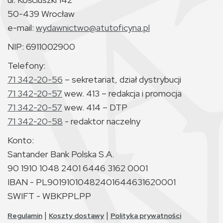
50-439 Wrocław
e-mail:
wydawnictwo@atutoficyna.pl
NIP: 6911002900
Telefony:
71 342-20-56
– sekretariat, dział dystrybucji
71 342-20-57
wew. 413 – redakcja i promocja
71 342-20-57
wew. 414 – DTP
71 342-20-58
- redaktor naczelny
Konto:
Santander Bank Polska S.A.
90 1910 1048 2401 6446 3162 0001
IBAN - PL90191010482401644631620001
SWIFT - WBKPPLPP
|
|
Regulamin
Koszty dostawy
Polityka prywatności