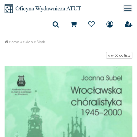
Home
«
Sklep
«
Śląsk
« wróć do listy