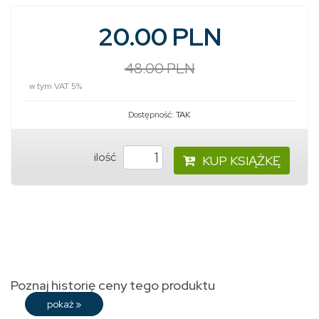
20.00 PLN
48.00 PLN
w tym VAT 5%
Dostępność:
TAK
ilość
KUP KSIĄŻKĘ
Poznaj historię ceny tego produktu
pokaż
»