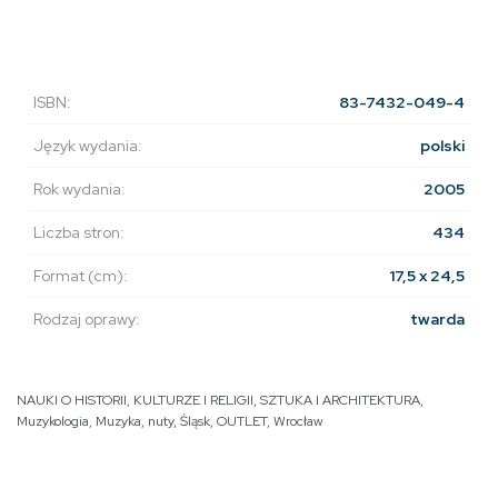
ISBN:
83-7432-049-4
Język wydania:
polski
Rok wydania:
2005
Liczba stron:
434
Format (cm):
17,5 x 24,5
Rodzaj oprawy:
twarda
NAUKI O HISTORII, KULTURZE I RELIGII
,
SZTUKA I ARCHITEKTURA
,
Muzykologia
,
Muzyka, nuty
,
Śląsk
,
OUTLET
,
Wrocław