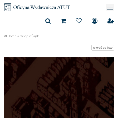
Home
«
Sklep
«
Śląsk
« wróć do listy