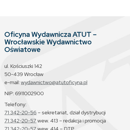
Oficyna Wydawnicza ATUT –
Wrocławskie Wydawnictwo
Oświatowe
ul. Kościuszki 142
50-439 Wrocław
e-mail:
wydawnictwo@atutoficyna.pl
NIP: 6911002900
Telefony:
71 342-20-56
– sekretariat, dział dystrybucji
71 342-20-57
wew. 413 – redakcja i promocja
71 342-20-57
wew. 414 – DTP