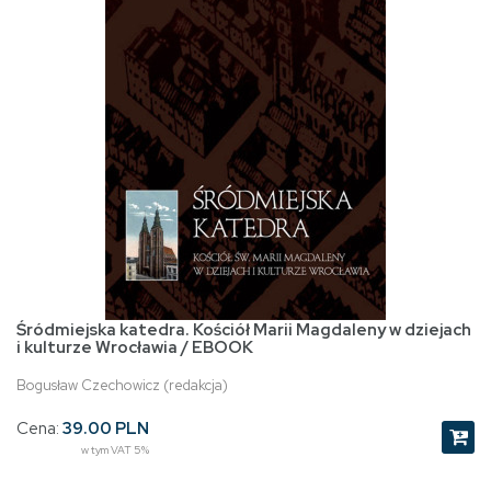
Śródmiejska katedra. Kościół Marii Magdaleny w dziejach
i kulturze Wrocławia / EBOOK
Bogusław Czechowicz (redakcja)
Cena:
39.00 PLN
w tym VAT 5%