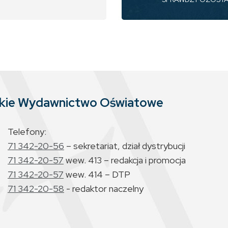
skie Wydawnictwo Oświatowe
Telefony:
71 342-20-56
– sekretariat, dział dystrybucji
71 342-20-57
wew. 413 – redakcja i promocja
71 342-20-57
wew. 414 – DTP
71 342-20-58
- redaktor naczelny