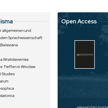
isma
Open Access
ur allgemeinen und
nden Sprachwissenschaft
 Bielaviana
 Wratislaviensia
he Treffen in Wrocław
l Studies
uarum
osophica
slatorica
SPRAWDŹ POZOST