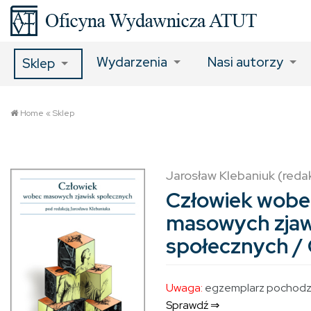
Wydarzenia
Nasi autorzy
Sklep
Home
«
Sklep
Jarosław Klebaniuk (reda
Człowiek wobe
masowych zjaw
społecznych 
Uwaga:
egzemplarz pochodzą
Sprawdź ⇒