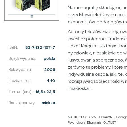
Na monografię składają się ar
przedstawicieli różnych nauk
ekonomistów, pedago­gów i s
Autorzy tekstów zwracają uw
kwestie społeczne i trudności –
Józef Kargula – z którymi bo
ISBN:
83-7432-137-7
ny człowiek, niezależnie od wi
Język wydania:
polski
i usytuowania społecznego. Ws
zarówno te problemy, które m
Rok wydania:
2006
indywidualna osoba, jak i te,
Liczba stron:
440
rozwiązywać społeczności w 
i makroskali.
Format (cm):
16,5 x 23,5
Rodzaj oprawy:
miękka
NAUKI SPOŁECZNE I PRAWNE
,
Pedago
Psychologia
,
Ekonomia
,
OUTLET