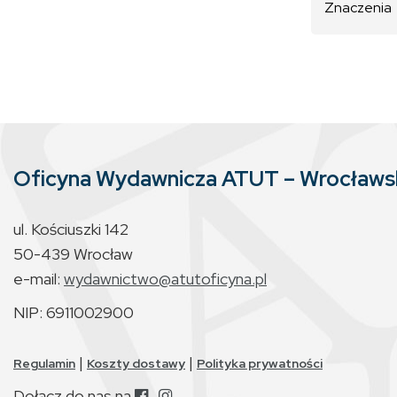
Znaczenia
Oficyna Wydawnicza ATUT – Wrocław
ul. Kościuszki 142
50-439 Wrocław
e-mail:
wydawnictwo@atutoficyna.pl
NIP: 6911002900
|
|
Regulamin
Koszty dostawy
Polityka prywatności
Dołącz do nas na