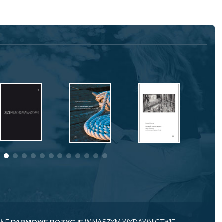
AŁE
DARMOWE POZYCJE
W NASZYM WYDAWNICTWIE