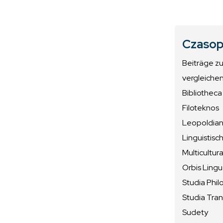
Czasop
Beiträge z
vergleiche
Bibliotheca
Filoteknos
Leopoldiana
Linguistisc
Multicultura
Orbis Ling
Studia Phil
Studia Tran
Sudety