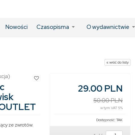
Nowości
Czasopisma
O wydawnictwie
« wróć do listy
kcja)
c
29.00 PLN
isk
50.00 PLN
/ OUTLET
w tym VAT 5%
Dostępność:
TAK
cy ze zwrotów.