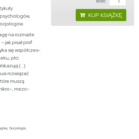
ilość
tykuły
KUP KSIĄŻKĘ
: psychologów,
ocjologów.
agę na rozmaite
 jak pisał prof.
ryka się współczes­
eku, płci
kazują (...)
usi rozwiązać
 które muszą
mikro-, mezo-
gika
,
Socjologia
,