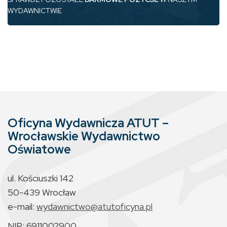
WYDAWNICTWIE
Oficyna Wydawnicza ATUT –
Wrocławskie Wydawnictwo
Oświatowe
ul. Kościuszki 142
50-439 Wrocław
e-mail:
wydawnictwo@atutoficyna.pl
NIP: 6911002900