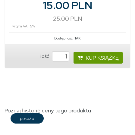
15.00 PLN
25.00 PLN
w tym VAT 5%
Dostępność:
TAK
ilość
KUP KSIĄŻKĘ
Poznaj historię ceny tego produktu
pokaż
»