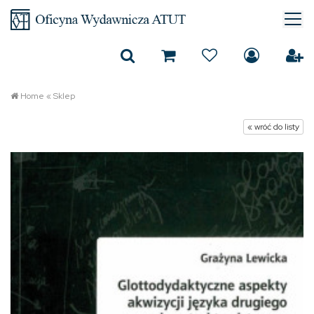
Home
«
Sklep
« wróć do listy