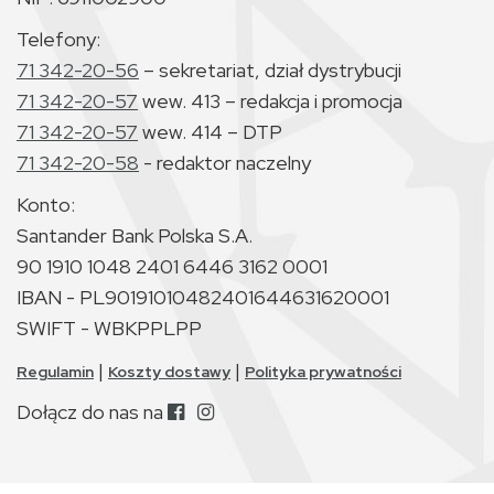
Telefony:
71 342-20-56
– sekretariat, dział dystrybucji
71 342-20-57
wew. 413 – redakcja i promocja
71 342-20-57
wew. 414 – DTP
71 342-20-58
- redaktor naczelny
Konto:
Santander Bank Polska S.A.
90 1910 1048 2401 6446 3162 0001
IBAN - PL90191010482401644631620001
SWIFT - WBKPPLPP
|
|
Regulamin
Koszty dostawy
Polityka prywatności
Dołącz do nas na