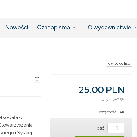
Nowości
Czasopisma
O wydawnictwie
« wróć do listy
25.00 PLN
w tym VAT 5%
Dostępność:
TAK
likowała w
Stowarzyszenia
ilość
iego i Nyskiej