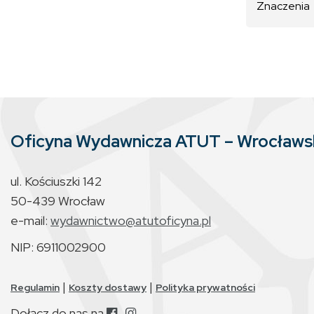
Znaczenia
Oficyna Wydawnicza ATUT – Wrocław
ul. Kościuszki 142
50-439 Wrocław
e-mail:
wydawnictwo@atutoficyna.pl
NIP: 6911002900
|
|
Regulamin
Koszty dostawy
Polityka prywatności
Dołącz do nas na