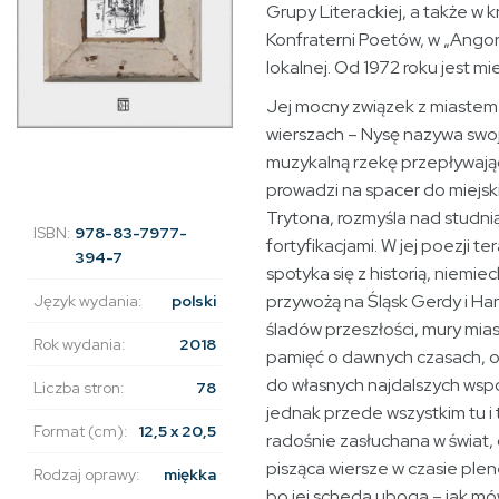
Grupy Literackiej, a także w 
Konfraterni Poetów, w „Angorz
lokalnej. Od 1972 roku jest m
Jej mocny związek z miastem
wierszach – Nysę nazywa swoja
muzykalną rzekę przepływają
prowadzi na spacer do miejsk
Trytona, rozmyśla nad studnią
ISBN:
978-83-7977-
fortyfikacjami. W jej poezji te
394-7
spotyka się z historią, niemie
przywożą na Śląsk Gerdy i H
Język wydania:
polski
śladów przeszłości, mury mia
Rok wydania:
2018
pamięć o dawnych czasach, o
do własnych najdalszych wsp
Liczba stron:
78
jednak przede wszystkim tu i 
Format (cm):
12,5 x 20,5
radośnie zasłuchana w świat,
pisząca wiersze w czasie ple
Rodzaj oprawy:
miękka
bo jej scheda uboga – jak mó