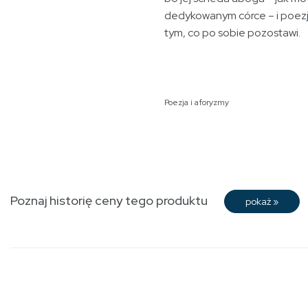
dedykowanym córce – i poezj
tym, co po sobie pozostawi.
Poezja i aforyzmy
Poznaj historię ceny tego produktu
pokaż
»