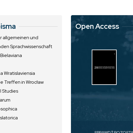
isma
Open Access
ur allgemeinen und
nden Sprachwissenschaft
 Bielaviana
 Wratislaviensia
he Treffen in Wrocław
l Studies
uarum
osophica
slatorica
SPRAWDŹ POZOST