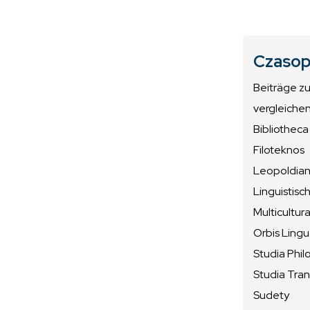
Czasop
Beiträge z
vergleiche
Bibliotheca
Filoteknos
Leopoldiana
Linguistisc
Multicultura
Orbis Ling
Studia Phil
Studia Tran
Sudety