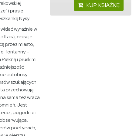
krakowskiej
KUP KSIĄŻKĘ
e” i prasie
ieszkanką Nysy.
 widać wyraźnie w
 Itaką, opisuje
cą przez miasto,
iej fontanny –
 Piękną i pruskimi
raźniejszość
ckie autobusy
ansów szukających
sta przechowują
na sama też wraca
omnień. Jest
teraz, pogodnie i
 obserwująca,
nerów poetyckich,
wi w wierszu