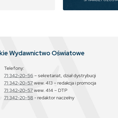
skie Wydawnictwo Oświatowe
Telefony:
71 342-20-56
– sekretariat, dział dystrybucji
71 342-20-57
wew. 413 – redakcja i promocja
71 342-20-57
wew. 414 – DTP
71 342-20-58
- redaktor naczelny