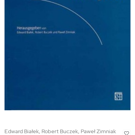
Edward Białek, Robert Buczek, Paweł Zimniak