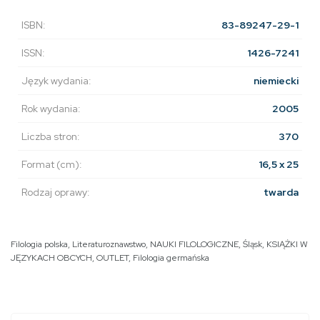
ISBN:
83-89247-29-1
ISSN:
1426-7241
Język wydania:
niemiecki
Rok wydania:
2005
Liczba stron:
370
Format (cm):
16,5 x 25
Rodzaj oprawy:
twarda
Filologia polska
,
Literaturoznawstwo
,
NAUKI FILOLOGICZNE
,
Śląsk
,
KSIĄŻKI W
JĘZYKACH OBCYCH
,
OUTLET
,
Filologia germańska