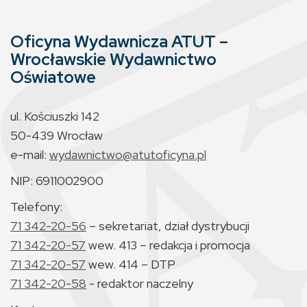
Oficyna Wydawnicza ATUT –
Wrocławskie Wydawnictwo
Oświatowe
ul. Kościuszki 142
50-439 Wrocław
e-mail:
wydawnictwo@atutoficyna.pl
NIP: 6911002900
Telefony:
71 342-20-56
– sekretariat, dział dystrybucji
71 342-20-57
wew. 413 – redakcja i promocja
71 342-20-57
wew. 414 – DTP
71 342-20-58
- redaktor naczelny