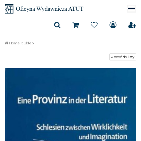
Home
«
Sklep
« wróć do listy