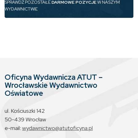
SPRAWDŹ POZOSTAŁE
DARMOWE POZYCJE
W NASZYM
WYDAWNICTWIE
Oficyna Wydawnicza ATUT –
Wrocławskie Wydawnictwo
Oświatowe
ul. Kościuszki 142
50-439 Wrocław
e-mail:
wydawnictwo@atutoficyna.pl