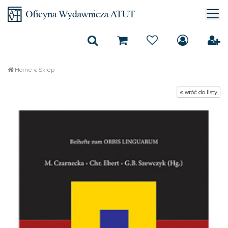
Home
«
Sklep
« wróć do listy