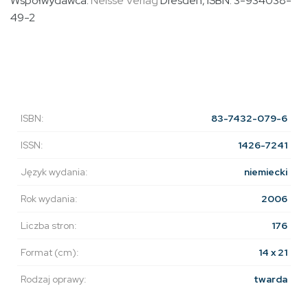
Współwydawca:
Neisse Verlag
Dresden
, ISBN: 3-934038-
49-2
ISBN:
83-7432-079-6
ISSN:
1426-7241
Język wydania:
niemiecki
Rok wydania:
2006
Liczba stron:
176
Format (cm):
14 x 21
Rodzaj oprawy:
twarda