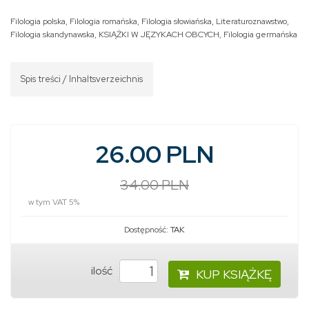
Filologia polska
,
Filologia romańska
,
Filologia słowiańska
,
Literaturoznawstwo
,
Filologia skandynawska
,
KSIĄŻKI W JĘZYKACH OBCYCH
,
Filologia germańska
Spis treści / Inhaltsverzeichnis
26.00 PLN
34.00 PLN
w tym VAT 5%
Dostępność:
TAK
ilość
KUP KSIĄŻKĘ