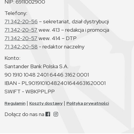
NIP: 6911002900
Telefony:
71 342-20-56
– sekretariat, dział dystrybucji
71 342-20-57
wew. 413 – redakcja i promocja
71 342-20-57
wew. 414 – DTP
71 342-20-58
- redaktor naczelny
Konto:
Santander Bank Polska S.A.
90 1910 1048 2401 6446 3162 0001
IBAN - PL90191010482401644631620001
SWIFT - WBKPPLPP
|
|
Regulamin
Koszty dostawy
Polityka prywatności
Dołącz do nas na