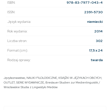
ISBN:
978-83-7977-043-4
ISSN:
2391-5730
Język wydania:
niemiecki
Rok wydania:
2014
Liczba stron:
302
Format (cm):
17,5 x 24
Rodzaj oprawy:
twarda
Językoznawstwo
,
NAUKI FILOLOGICZNE
,
KSIĄŻKI W JĘZYKACH OBCYCH
,
OUTLET
,
SERIE WYDAWNICZE
,
Breslauer Studien zur Medienlinguistik /
Wrocławskie Studia z Lingwistyki Mediów