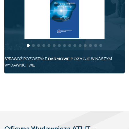
SPRAWDŹ POZOSTAŁE
DARMOWE POZYCJE
W NASZYM
WYDAWNICTWIE
Oficyna Wydawnicza ATUT –