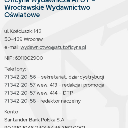
Wrocławskie Wydawnictwo
Oświatowe
ul. Kościuszki 142
50-439 Wrocław
e-mail:
wydawnictwo@atutoficyna.pl
NIP: 6911002900
Telefony:
71 342-20-56
– sekretariat, dział dystrybucji
71 342-20-57
wew. 413 – redakcja i promocja
71 342-20-57
wew. 414 – DTP
71 342-20-58
- redaktor naczelny
Konto:
Santander Bank Polska S.A.
90 1910 1048 2401 6446 3162 0001