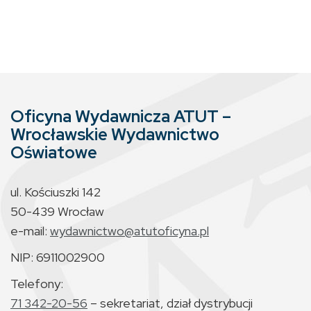
Oficyna Wydawnicza ATUT –
Wrocławskie Wydawnictwo
Oświatowe
ul. Kościuszki 142
50-439 Wrocław
e-mail:
wydawnictwo@atutoficyna.pl
NIP: 6911002900
Telefony:
71 342-20-56
– sekretariat, dział dystrybucji