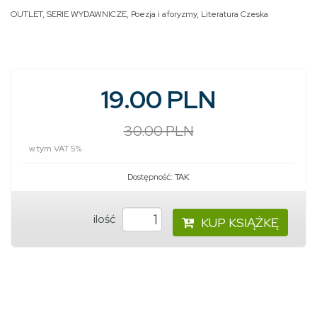
OUTLET
,
SERIE WYDAWNICZE
,
Poezja i aforyzmy
,
Literatura Czeska
19.00 PLN
30.00 PLN
w tym VAT 5%
Dostępność:
TAK
ilość
KUP KSIĄŻKĘ