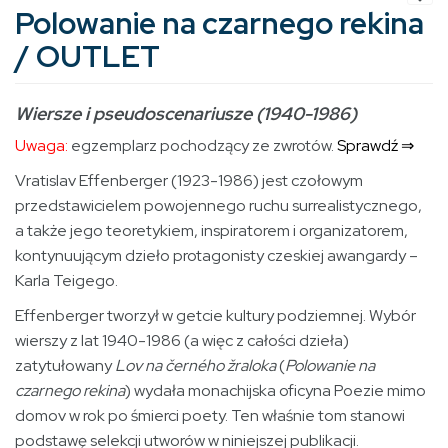
Polowanie na czarnego rekina
/ OUTLET
Wiersze i pseudoscenariusze (1940-1986)
Uwaga:
egzemplarz pochodzący ze zwrotów.
Sprawdź ⇒
Vratislav Effenberger (1923-1986) jest czołowym
przedstawicielem powojennego ruchu surrealistycznego,
a także jego teoretykiem, inspiratorem i organizatorem,
kontynuującym dzieło protagonisty czeskiej awangardy –
Karla Teigego.
Effenberger tworzył w getcie kultury podziemnej. Wybór
wierszy z lat 1940-1986 (a więc z całości dzieła)
zatytułowany
Lov na černého žraloka
(
Polowanie na
czarnego rekina
) wydała monachijska oficyna Poezie mimo
domov w rok po śmierci poety. Ten właśnie tom stanowi
podstawę selekcji utworów w niniejszej publikacji.