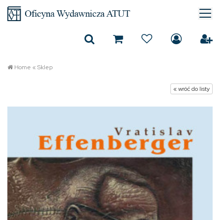
Home
«
Sklep
« wróć do listy