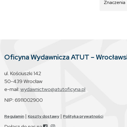
Znaczenia
Oficyna Wydawnicza ATUT – Wrocław
ul. Kościuszki 142
50-439 Wrocław
e-mail:
wydawnictwo@atutoficyna.pl
NIP: 6911002900
|
|
Regulamin
Koszty dostawy
Polityka prywatności
Dołącz do nas na