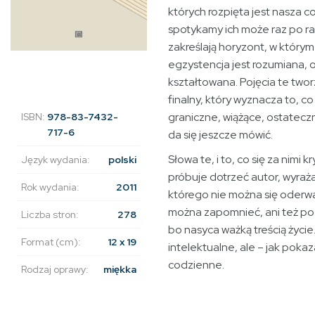
których rozpięta jest nasza c
spotykamy ich może raz po ra
zakreślają horyzont, w którym
egzystencja jest rozumiana, 
kształtowana. Pojęcia te twor
finalny, który wyznacza to, co
graniczne, wiążące, ostateczn
ISBN:
978-83-7432-
717-6
da się jeszcze mówić.
Słowa te, i to, co się za nimi 
Język wydania:
polski
próbuje dotrzeć autor, wyraża
Rok wydania:
2011
którego nie można się oderwa
można zapomnieć, ani też p
Liczba stron:
278
bo nasyca ważką treścią życie.
Format (cm):
12 x 19
intelektualne, ale – jak pokaz
codzienne.
Rodzaj oprawy:
miękka