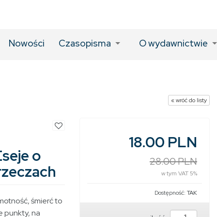
Nowości
Czasopisma
O wydawnictwie
« wróć do listy
18.00 PLN
Eseje o
28.00 PLN
rzeczach
w tym VAT 5%
Dostępność:
TAK
motność, śmierć to
 punkty, na