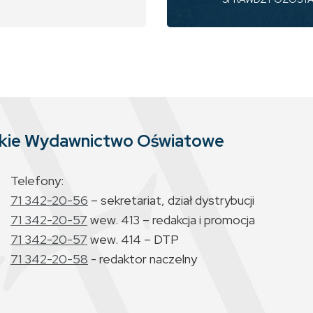
skie Wydawnictwo Oświatowe
Telefony:
71 342-20-56
– sekretariat, dział dystrybucji
71 342-20-57
wew. 413 – redakcja i promocja
71 342-20-57
wew. 414 – DTP
71 342-20-58
- redaktor naczelny