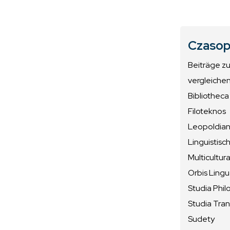
Czasop
Beiträge z
vergleiche
Bibliotheca
Filoteknos
Leopoldiana
Linguistisc
Multicultura
Orbis Ling
Studia Phil
Studia Tran
Sudety