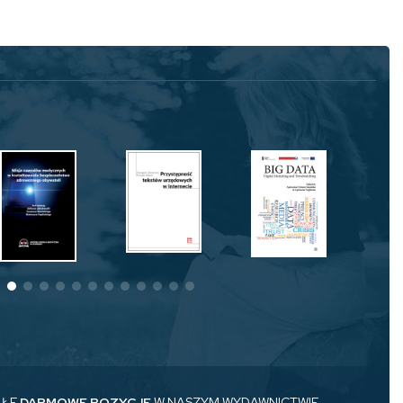
AŁE
DARMOWE POZYCJE
W NASZYM WYDAWNICTWIE