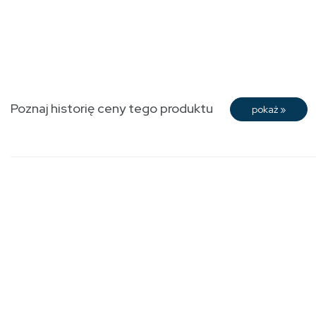
Poznaj historię ceny tego produktu
pokaż
»