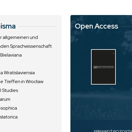
isma
Open Access
ur allgemeinen und
nden Sprachwissenschaft
 Bielaviana
 Wratislaviensia
he Treffen in Wrocław
l Studies
uarum
osophica
slatorica
SPRAWDŹ POZOST