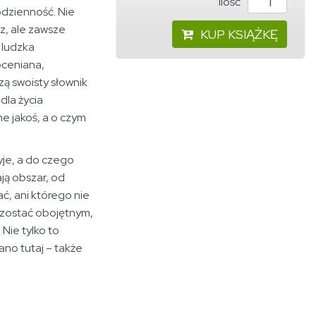
ilość
odzienność. Nie
z, ale zawsze
KUP KSIĄŻKĘ
 ludzka
oceniana,
zą swoisty słownik
 dla życia
e jakoś, a o czym
kryje, a do czego
ją obszar, od
ć, ani którego nie
ozostać obojętnym,
 Nie tylko to
ano tutaj – także