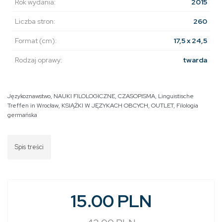
Rok wydania:
2015
Liczba stron:
260
Format (cm):
17,5 x 24,5
Rodzaj oprawy:
twarda
Językoznawstwo
,
NAUKI FILOLOGICZNE
,
CZASOPISMA
,
Linguistische
Treffen in Wrocław
,
KSIĄŻKI W JĘZYKACH OBCYCH
,
OUTLET
,
Filologia
germańska
Spis treści
15.00 PLN