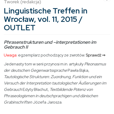
Tworek (redakcja)
Linguistische Treffen in
Wrocław, vol. 11, 2015 /
OUTLET
Phrasenstrukturen und –interpretationen im
Gebrauch II
Uwaga:
egzemplarz pochodzący ze zwrotów.
Sprawdź ⇒
Jedenasty tom w serii przynosi m.in. artykuły
Pleonasmus
der deutschen Gegenwartssprache
Pawła Bąka,
Tautologische Strukturen: Zuordnung, Funktion und ein
Versuch der Interpretation tautologischer Äußerungen im
Gebrauch
Edyty Błachut,
Textbildende Potenz von
Phraseologismen in deutschprachigen und dänischen
Grabinschriften
Józefa Jarosza.