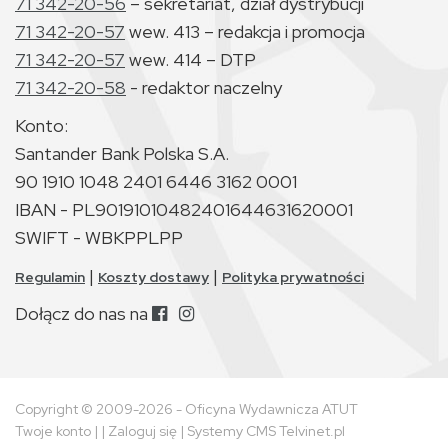
71 342-20-56
– sekretariat, dział dystrybucji
71 342-20-57
wew. 413 – redakcja i promocja
71 342-20-57
wew. 414 – DTP
71 342-20-58
- redaktor naczelny
Konto:
Santander Bank Polska S.A.
90 1910 1048 2401 6446 3162 0001
IBAN - PL90191010482401644631620001
SWIFT - WBKPPLPP
|
|
Regulamin
Koszty dostawy
Polityka prywatności
Dołącz do nas na
Copyright © 2009-2026 - Oficyna Wydawnicza ATUT
Twoje konto
| |
Zaloguj się
|
Systemy CMS Telvinet.pl