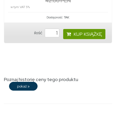
42.00 PLN
w tym VAT 5%
Dostępność:
TAK
ilość
KUP KSIĄŻKĘ
Poznaj historię ceny tego produktu
pokaż
»