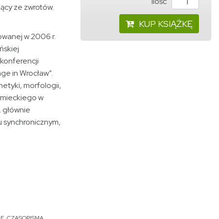
ilość
cy ze zwrotów.
KUP KSIĄŻKĘ
owanej w 2006 r.
ńskiej
konferencji
ge in Wrocław”.
etyki, morfologii,
iemieckiego w
, głównie
iu synchronicznym,
NE
,
CZASOPISMA
,