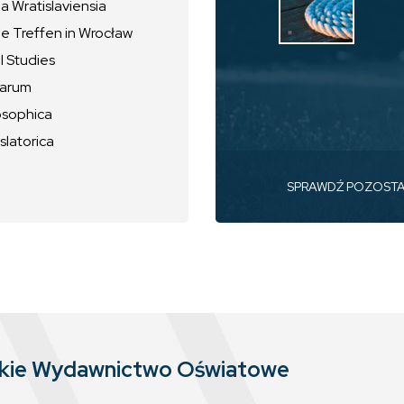
 Wratislaviensia
he Treffen in Wrocław
l Studies
uarum
osophica
slatorica
SPRAWDŹ POZOST
skie Wydawnictwo Oświatowe