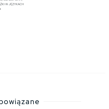
ĄŻKI W JĘZYKACH
a
powiązane