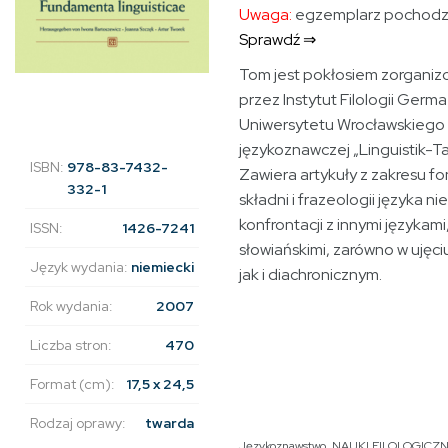
Uwaga:
egzemplarz pochodzą
Sprawdź ⇒
Tom jest pokłosiem zorganiz
przez Instytut Filologii Germa
Uniwersytetu Wrocławskiego 
językoznawczej „Linguistik-Ta
ISBN:
978-83-7432-
Zawiera artykuły z zakresu fon
332-1
składni i frazeologii języka n
konfrontacji z innymi językami
ISSN:
1426-7241
słowiańskimi, zarówno w ujęc
Język wydania:
niemiecki
jak i diachronicznym.
Rok wydania:
2007
Liczba stron:
470
Format (cm):
17,5 x 24,5
Rodzaj oprawy:
twarda
Językoznawstwo
,
NAUKI FILOLOGICZ