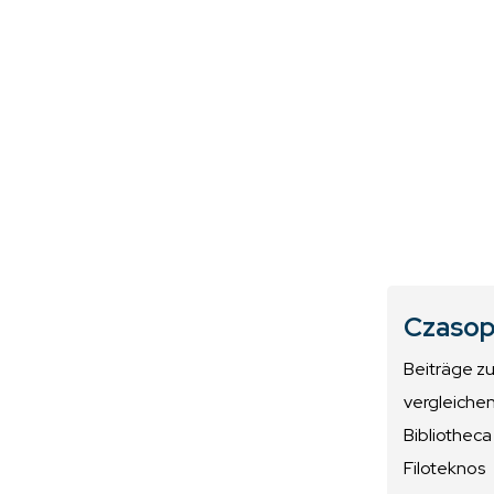
Czasop
Beiträge z
vergleiche
Bibliotheca
Filoteknos