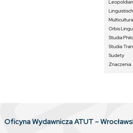
Leopoldiana
Linguistisc
Multicultura
Orbis Ling
Studia Phil
Studia Tran
Sudety
Znaczenia
Oficyna Wydawnicza ATUT – Wrocław