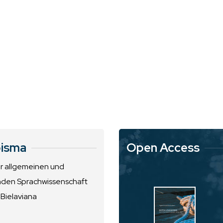
isma
Open Access
ur allgemeinen und
nden Sprachwissenschaft
 Bielaviana