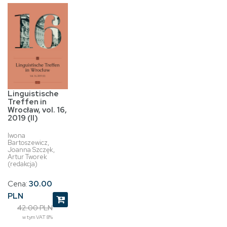
Linguistische
Treffen in
Wrocław, vol. 16,
2019 (II)
Iwona
Bartoszewicz,
Joanna Szczęk,
Artur Tworek
(redakcja)
Cena:
30.00
PLN
42.00 PLN
w tym VAT 8%