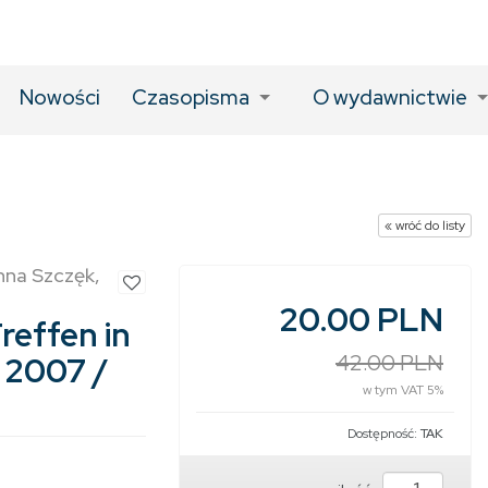
Nowości
Czasopisma
O wydawnictwie
« wróć do listy
nna Szczęk,
20.00 PLN
reffen in
, 2007 /
42.00 PLN
w tym VAT 5%
Dostępność:
TAK