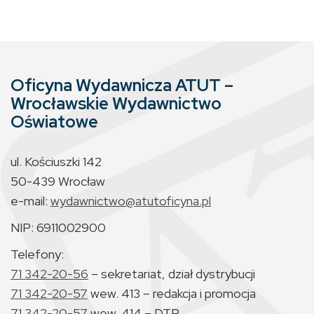
Oficyna Wydawnicza ATUT –
Wrocławskie Wydawnictwo
Oświatowe
ul. Kościuszki 142
50-439 Wrocław
e-mail:
wydawnictwo@atutoficyna.pl
NIP: 6911002900
Telefony:
71 342-20-56
– sekretariat, dział dystrybucji
71 342-20-57
wew. 413 – redakcja i promocja
71 342-20-57
wew. 414 – DTP