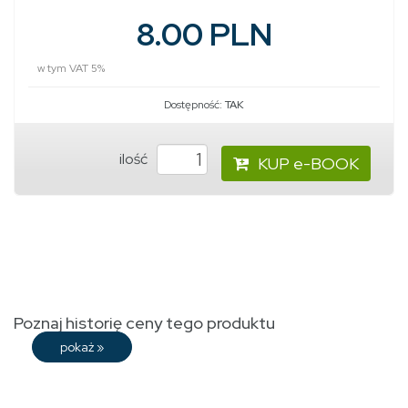
8.00 PLN
w tym VAT 5%
Dostępność:
TAK
ilość
KUP e-BOOK
Poznaj historię ceny tego produktu
pokaż
»