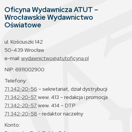
Oficyna Wydawnicza ATUT –
Wrocławskie Wydawnictwo
Oświatowe
ul. Kościuszki 142
50-439 Wrocław
e-mail:
wydawnictwo@atutoficyna.pl
NIP: 6911002900
Telefony:
71 342-20-56
– sekretariat, dział dystrybucji
71 342-20-57
wew. 413 – redakcja i promocja
71 342-20-57
wew. 414 – DTP
71 342-20-58
- redaktor naczelny
Konto: