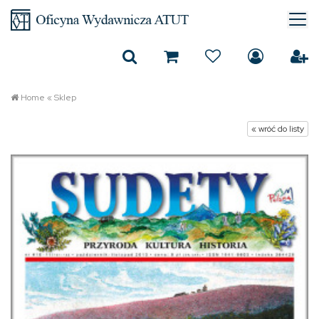
Home
«
Sklep
« wróć do listy