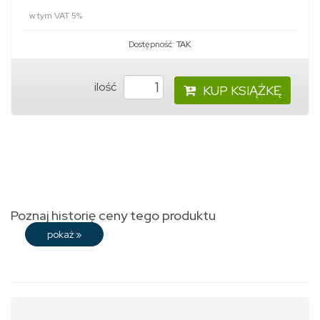
w tym VAT 5%
Dostępność:
TAK
ilość
KUP KSIĄŻKĘ
Poznaj historię ceny tego produktu
pokaż
»