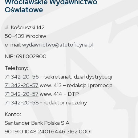
Wrocławskie Wydawnictwo
Oświatowe
ul. Kościuszki 142
50-439 Wrocław
e-mail:
wydawnictwo@atutoficyna.pl
NIP: 6911002900
Telefony:
71 342-20-56
– sekretariat, dział dystrybucji
71 342-20-57
wew. 413 – redakcja i promocja
71 342-20-57
wew. 414 – DTP
71 342-20-58
- redaktor naczelny
Konto:
Santander Bank Polska S.A.
90 1910 1048 2401 6446 3162 0001