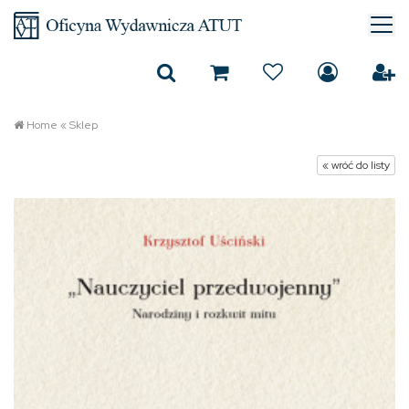
Home
«
Sklep
« wróć do listy