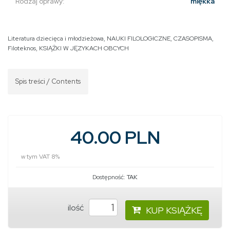
Rodzaj oprawy:
miękka
Literatura dziecięca i młodzieżowa
,
NAUKI FILOLOGICZNE
,
CZASOPISMA
,
Filoteknos
,
KSIĄŻKI W JĘZYKACH OBCYCH
Spis treści / Contents
40.00 PLN
w tym VAT 8%
Dostępność:
TAK
ilość
KUP KSIĄŻKĘ