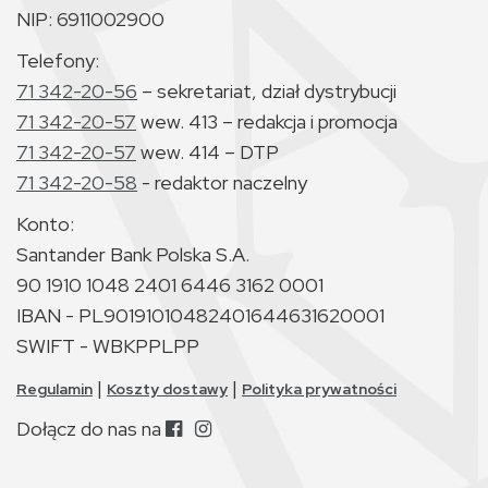
NIP: 6911002900
Telefony:
71 342-20-56
– sekretariat, dział dystrybucji
71 342-20-57
wew. 413 – redakcja i promocja
71 342-20-57
wew. 414 – DTP
71 342-20-58
- redaktor naczelny
Konto:
Santander Bank Polska S.A.
90 1910 1048 2401 6446 3162 0001
IBAN - PL90191010482401644631620001
SWIFT - WBKPPLPP
|
|
Regulamin
Koszty dostawy
Polityka prywatności
Dołącz do nas na