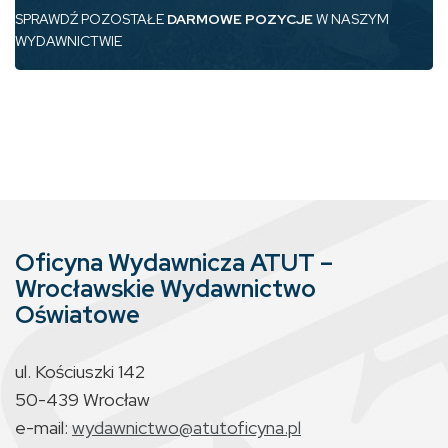
SPRAWDŹ POZOSTAŁE
DARMOWE POZYCJE
W NASZYM
WYDAWNICTWIE
Oficyna Wydawnicza ATUT –
Wrocławskie Wydawnictwo
Oświatowe
ul. Kościuszki 142
50-439 Wrocław
e-mail:
wydawnictwo@atutoficyna.pl