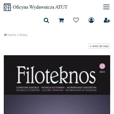
Home
«
Sklep
« wróć do listy