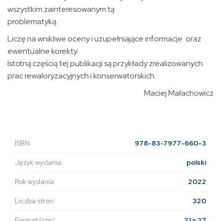
wszystkim zainteresowanym tą
problematyką.
Liczę na wnikliwe oceny i uzupełniające informacje oraz
ewentualne korekty.
Istotną częścią tej publikacji są przykłady zrealizowanych
prac rewaloryzacyjnych i konserwatorskich.
Maciej Małachowicz
ISBN:
978-83-7977-660-3
Język wydania:
polski
Rok wydania:
2022
Liczba stron:
320
Format (cm):
21 x 27