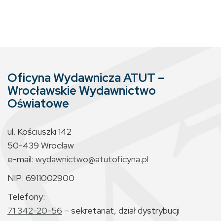
Oficyna Wydawnicza ATUT –
Wrocławskie Wydawnictwo
Oświatowe
ul. Kościuszki 142
50-439 Wrocław
e-mail:
wydawnictwo@atutoficyna.pl
NIP: 6911002900
Telefony:
71 342-20-56
– sekretariat, dział dystrybucji