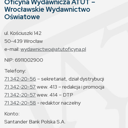
Oficyna Wydawnicza ATUT –
Wrocławskie Wydawnictwo
Oświatowe
ul. Kościuszki 142
50-439 Wrocław
e-mail:
wydawnictwo@atutoficyna.pl
NIP: 6911002900
Telefony:
71 342-20-56
– sekretariat, dział dystrybucji
71 342-20-57
wew. 413 – redakcja i promocja
71 342-20-57
wew. 414 – DTP
71 342-20-58
- redaktor naczelny
Konto:
Santander Bank Polska S.A.