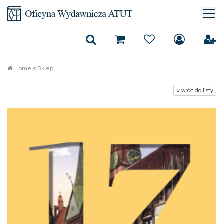
Home
«
Sklep
« wróć do listy