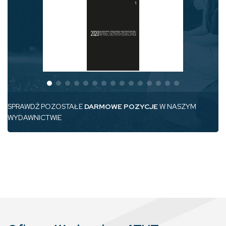
SPRAWDŹ POZOSTAŁE
DARMOWE POZYCJE
W NASZYM
WYDAWNICTWIE