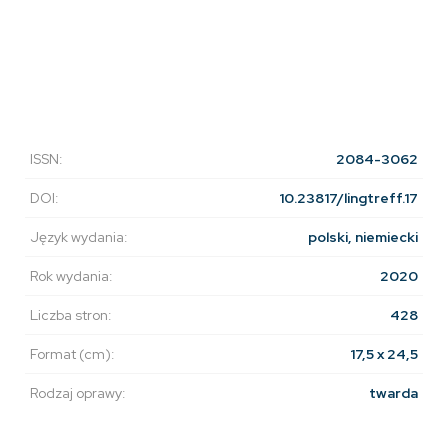
ISSN:
2084-3062
DOI:
10.23817/lingtreff.17
Język wydania:
polski, niemiecki
Rok wydania:
2020
Liczba stron:
428
Format (cm):
17,5 x 24,5
Rodzaj oprawy:
twarda