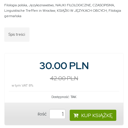
Filologia polska
,
Językoznawstwo
,
NAUKI FILOLOGICZNE
,
CZASOPISMA
,
Linguistische Treffen in Wrocław
,
KSIĄŻKI W JĘZYKACH OBCYCH
,
Filologia
germańska
Spis treści
30.00 PLN
42.00 PLN
w tym VAT 8%
Dostępność:
TAK
ilość
KUP KSIĄŻKĘ