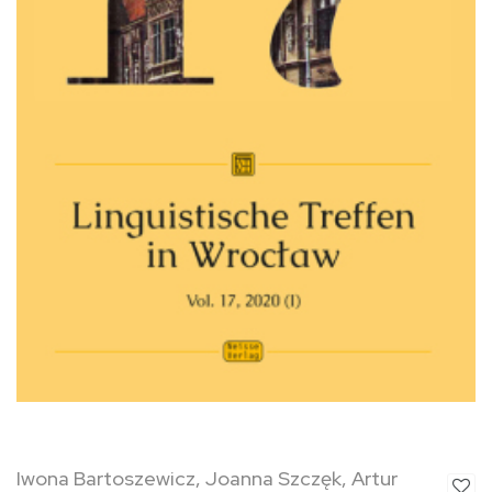
Iwona Bartoszewicz, Joanna Szczęk, Artur