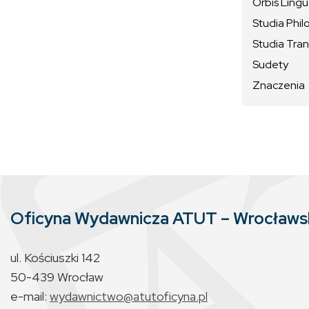
Orbis Ling
Studia Phil
Studia Tran
Sudety
Znaczenia
Oficyna Wydawnicza ATUT – Wrocław
ul. Kościuszki 142
50-439 Wrocław
e-mail:
wydawnictwo@atutoficyna.pl