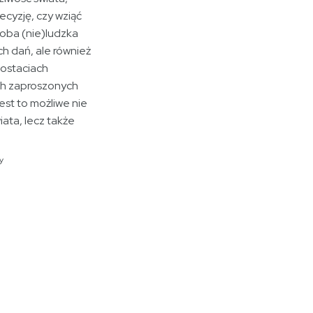
ecyzję, czy wziąć
soba (nie)ludzka
h dań, ale również
postaciach
ych zaproszonych
est to możliwe nie
iata, lecz także
y