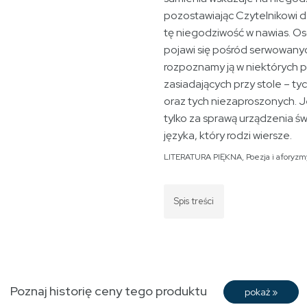
pozostawiając Czytelnikowi d
tę niegodziwość w nawias. O
pojawi się pośród serwowanyc
rozpoznamy ją w niektórych 
zasiadających przy stole – t
oraz tych niezaproszonych. J
tylko za sprawą urządzenia św
języka, który rodzi wiersze.
LITERATURA PIĘKNA
,
Poezja i aforyzm
Spis treści
Poznaj historię ceny tego produktu
pokaż
»