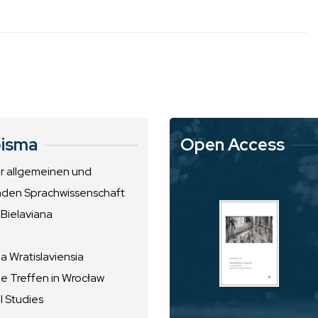
isma
Open Access
ur allgemeinen und
nden Sprachwissenschaft
 Bielaviana
 Wratislaviensia
he Treffen in Wrocław
l Studies