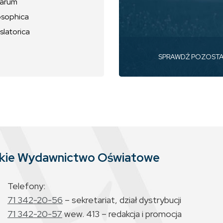
uarum
osophica
slatorica
SPRAWDŹ POZOST
skie Wydawnictwo Oświatowe
Telefony:
71 342-20-56
– sekretariat, dział dystrybucji
71 342-20-57
wew. 413 – redakcja i promocja